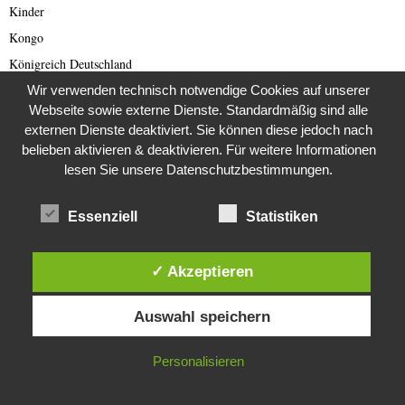
Kinder
Kongo
Königreich Deutschland
Kriminalfälle
Wir verwenden technisch notwendige Cookies auf unserer
Webseite sowie externe Dienste. Standardmäßig sind alle
Kriminalgeschichte
externen Dienste deaktiviert. Sie können diese jedoch nach
Kriminalität
belieben aktivieren & deaktivieren. Für weitere Informationen
Kunst
lesen Sie unsere Datenschutzbestimmungen.
Kurioses
Essenziell
Statistiken
Kurzmeldungen
Landwirtschaft
✓ Akzeptieren
Lateinamerika
Diese Website verwendet Cookies. Durch die weitere Nutzung dieser
Letzte Generation
Auswahl speichern
Website stimmst du der Verwendung von Cookies zu.
Lost Places
Lotterie
IN ORDNUNG
Personalisieren
Love und Dating Scam
Mars