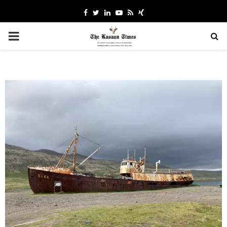
Facebook
Twitter
Linkedin
Youtube
Rss
Xing
PRIMARY
MENU