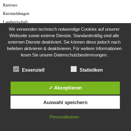
Kurioses
Kurzmeldungen
Landwirtschaft
Wir verwenden technisch notwendige Cookies auf unserer
Lateinamerika
Webseite sowie externe Dienste. Standardmäßig sind alle
Letzte Generation
externen Dienste deaktiviert. Sie können diese jedoch nach
Lost Places
belieben aktivieren & deaktivieren. Für weitere Informationen
lesen Sie unsere Datenschutzbestimmungen.
Lotterie
Love und Dating Scam
Essenziell
Statistiken
Mars
Menschenrechte
✓ Akzeptieren
Mittelalter
Diese Website verwendet Cookies. Durch die weitere Nutzung dieser
Mond
Auswahl speichern
Website stimmst du der Verwendung von Cookies zu.
Mystery
Nordkorea
IN ORDNUNG
Personalisieren
Nordkorea Presse