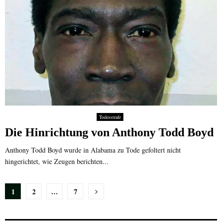
Todesstrafe
Die Hinrichtung von Anthony Todd Boyd
Anthony Todd Boyd wurde in Alabama zu Tode gefoltert nicht
hingerichtet, wie Zeugen berichten...
Seitennummerierung
1
2
…
7
der