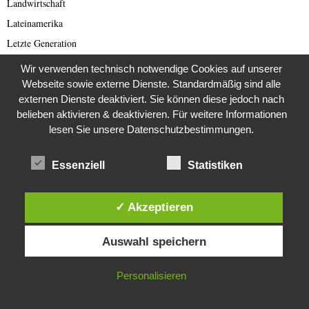
Landwirtschaft
Lateinamerika
Letzte Generation
Lost Places
Wir verwenden technisch notwendige Cookies auf unserer
Lotterie
Webseite sowie externe Dienste. Standardmäßig sind alle
externen Dienste deaktiviert. Sie können diese jedoch nach
Love und Dating Scam
belieben aktivieren & deaktivieren. Für weitere Informationen
Mars
lesen Sie unsere Datenschutzbestimmungen.
Menschenrechte
Mittelalter
Essenziell
Statistiken
Mond
Mystery
✓ Akzeptieren
Nordkorea
Diese Website verwendet Cookies. Durch die weitere Nutzung dieser
Auswahl speichern
Website stimmst du der Verwendung von Cookies zu.
Nordkorea Presse
Norwegen
IN ORDNUNG
Personalisieren
Oldtimer
Österreich