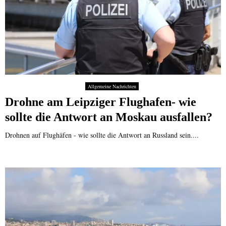
w
4
T
D
e
0
O
e
r
J
a
u
k
a
u
t
h
s
s
r
?
c
e
h
u
l
Allgemeine Nachrichten
n
a
d
Drohne am Leipziger Flughafen- wie
n
k
sollte die Antwort an Moskau ausfallen?
d
e
?
i
Drohnen auf Flughäfen - wie sollte die Antwort an Russland sein....
n
E
n
d
e