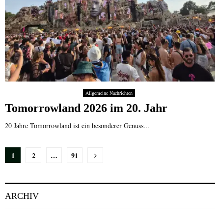
Allgemeine Nachrichten
Tomorrowland 2026 im 20. Jahr
20 Jahre Tomorrowland ist ein besonderer Genuss...
Seitennummerierung
1
2
…
91
der
Beiträge
ARCHIV