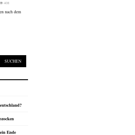
408
nen nach dem
SUCHEN
Deutschland?
abzocken
ein Ende