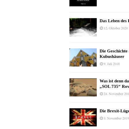
Das Leben des 
12. Oktober 2020
Die Geschichte
Kubushäuser
9. Juli 2018
Was ist denn d
„SOL 735“ Rov
24. November 20
Die Brexit-Lüge
3. November 201