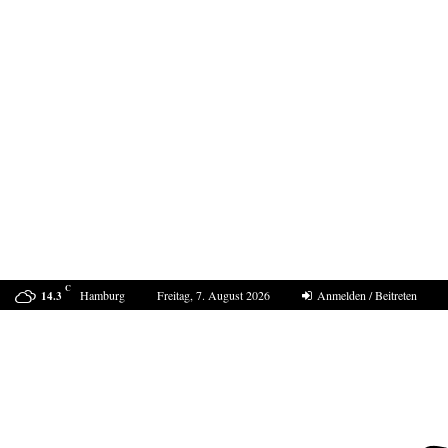
C
Hamburg
Freitag, 7. August 2026
Anmelden / Beitreten
14.3
Der Sommer 2040 in Europa