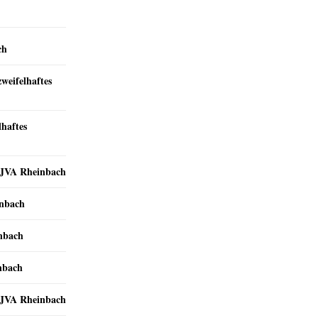
ch
zweifelhaftes
lhaftes
r JVA Rheinbach
inbach
inbach
nbach
r JVA Rheinbach