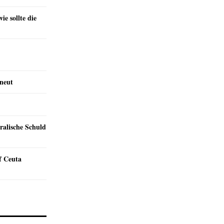
e sollte die
rneut
ralische Schuld
f Ceuta