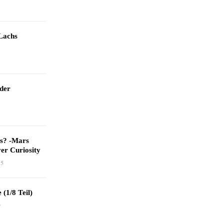
Lachs
 der
as? -Mars
er Curiosity
15
 (1/8 Teil)
9