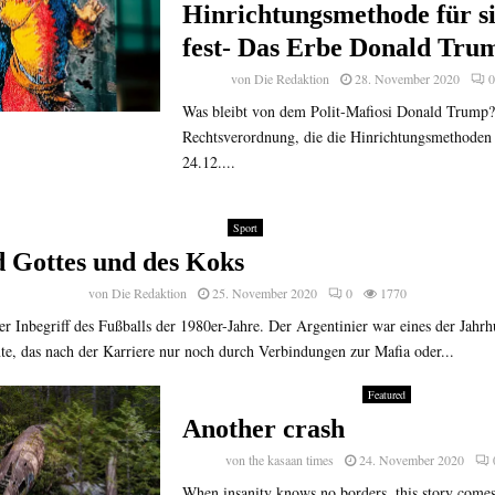
Hinrichtungsmethode für si
fest- Das Erbe Donald Trum
von
Die Redaktion
28. November 2020
0
Was bleibt von dem Polit-Mafiosi Donald Trump?
Rechtsverordnung, die die Hinrichtungsmethoden 
24.12....
Sport
 Gottes und des Koks
von
Die Redaktion
25. November 2020
0
1770
 Inbegriff des Fußballs der 1980er-Jahre. Der Argentinier war eines der Jahrh
e, das nach der Karriere nur noch durch Verbindungen zur Mafia oder...
Featured
Another crash
von
the kasaan times
24. November 2020
When insanity knows no borders, this story comes