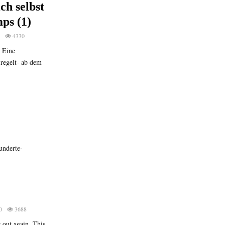
ch selbst
ps (1)
4330
 Eine
regelt- ab dem
underte-
0
3688
 out again. This