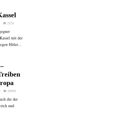
Kassel
2524
agegner
Kassel mit der
gen Hitler...
 –
Treiben
uropa
0
20969
auch die der
reich und