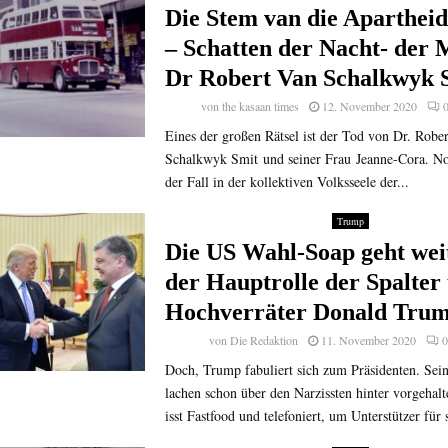
Die Stem van die Apartheid
– Schatten der Nacht- der
Dr Robert Van Schalkwyk 
von
the kasaan times
12. November 2020
Eines der großen Rätsel ist der Tod von Dr. Robe
Schalkwyk Smit und seiner Frau Jeanne-Cora. N
der Fall in der kollektiven Volksseele der...
Trump
Die US Wahl-Soap geht weit
der Hauptrolle der Spalter
Hochverräter Donald Tru
von
Die Redaktion
11. November 2020
0
Doch, Trump fabuliert sich zum Präsidenten. Sein
lachen schon über den Narzissten hinter vorgehal
isst Fastfood und telefoniert, um Unterstützer für s