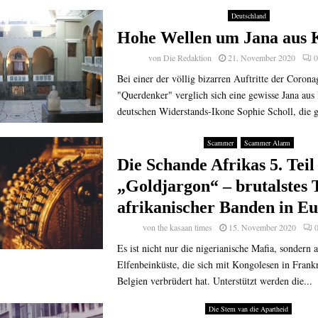
Deutschland
Hohe Wellen um Jana aus 
von
Die Redaktion
21. November 2020
0
Bei einer der völlig bizarren Auftritte der Coron
"Querdenker" verglich sich eine gewisse Jana aus 
deutschen Widerstands-Ikone Sophie Scholl, die ge
Scammer
Scammer Alarm
Die Schande Afrikas 5. Teil
„Goldjargon“ – brutalstes 
afrikanischer Banden in E
von
the kasaan times
15. November 2020
Es ist nicht nur die nigerianische Mafia, sondern 
Elfenbeinküste, die sich mit Kongolesen in Frank
Belgien verbrüdert hat. Unterstützt werden die...
Die Stem van die Apartheid