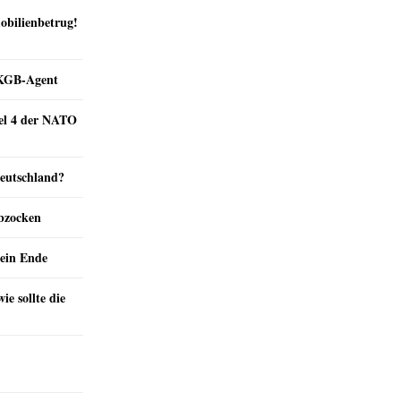
obilienbetrug!
e KGB-Agent
kel 4 der NATO
Deutschland?
abzocken
ein Ende
e sollte die