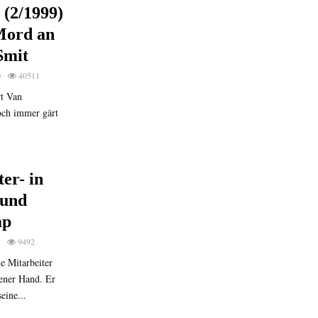
 (2/1999)
 Mord an
Smit
0
40511
rt Van
och immer gärt
er- in
 und
mp
9492
e Mitarbeiter
tener Hand. Er
eine...