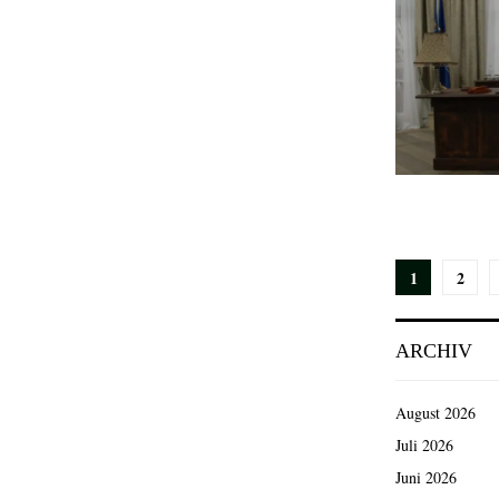
Seiten
1
2
der
ARCHIV
Beiträg
August 2026
Juli 2026
Juni 2026