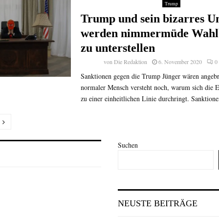
Trump
Trump und sein bizarres U
werden nimmermüde Wahl
zu unterstellen
von
Die Redaktion
6. November 2020
0
Sanktionen gegen die Trump Jünger wären angebr
normaler Mensch versteht noch, warum sich die E
zu einer einheitlichen Linie durchringt. Sanktione
nummerierung
Suchen
e
NEUSTE BEITRÄGE