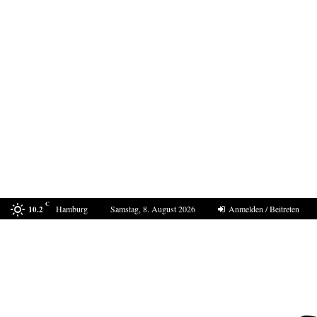
C
Hamburg
Samstag, 8. August 2026
Anmelden / Beitreten
10.2
Bestell-Scam – eine neue Masche