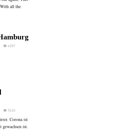
With all the
 Hamburg
4297
d
5210
rrer. Corona ist
t gewachsen ist.