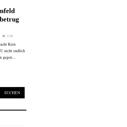
mfeld
betrug
2198
acht Kein
U nicht endlich
n gegen...
SUCHEN