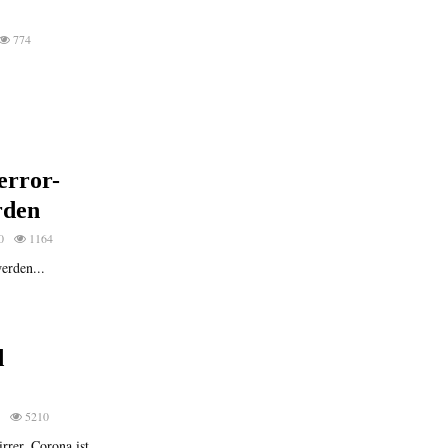
774
error-
rden
0
1164
werden...
d
5210
rrer. Corona ist