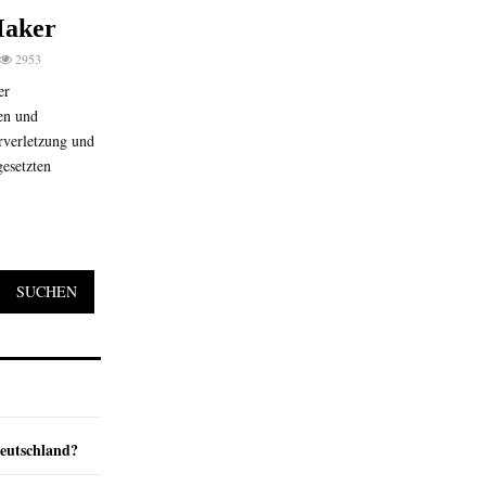
Maker
2953
er
en und
rverletzung und
esetzten
SUCHEN
Deutschland?