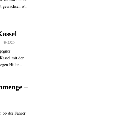
t gewachsen ist.
Kassel
2520
agegner
Kassel mit der
gen Hitler...
enmenge –
r, ob der Fahrer