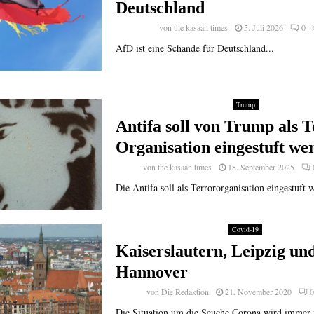
Deutschland
von
the kasaan times
5. Juli 2026
0
AfD ist eine Schande für Deutschland...
Trump
Antifa soll von Trump als T
Organisation eingestuft we
von
the kasaan times
18. September 2025
Die Antifa soll als Terrororganisation eingestuft 
Covid-19
Kaiserslautern, Leipzig un
Hannover
von
Die Redaktion
21. November 2020
0
Die Situation um die Seuche Corona wird immer i