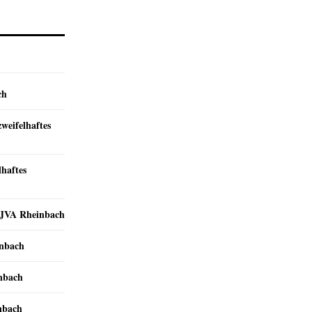
ch
zweifelhaftes
lhaftes
r JVA Rheinbach
inbach
inbach
nbach