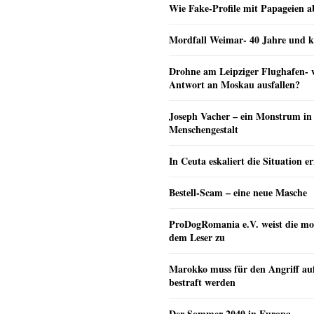
Wie Fake-Profile mit Papageien 
Mordfall Weimar- 40 Jahre und k
Drohne am Leipziger Flughafen- wi
Antwort an Moskau ausfallen?
Joseph Vacher – ein Monstrum in
Menschengestalt
In Ceuta eskaliert die Situation e
Bestell-Scam – eine neue Masche
ProDogRomania e.V. weist die mo
dem Leser zu
Marokko muss für den Angriff au
bestraft werden
Der Sommer 2040 in Europa