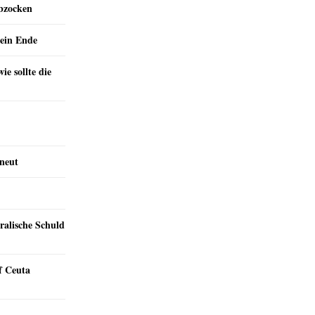
abzocken
ein Ende
e sollte die
rneut
ralische Schuld
f Ceuta