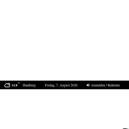
C
Hamburg
Freitag, 7. August 2026
Anmelden / Beitreten
14.8
Der Sommer 2040 in Europa