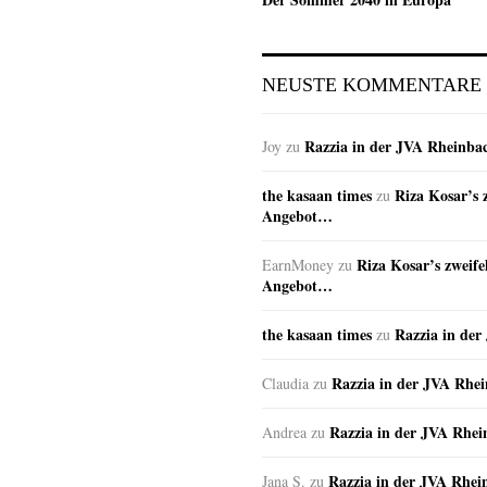
NEUSTE KOMMENTARE
Razzia in der JVA Rheinba
Joy
zu
the kasaan times
Riza Kosar’s 
zu
Angebot…
Riza Kosar’s zweife
EarnMoney
zu
Angebot…
the kasaan times
Razzia in de
zu
Razzia in der JVA Rhe
Claudia
zu
Razzia in der JVA Rhe
Andrea
zu
Razzia in der JVA Rhei
Jana S.
zu