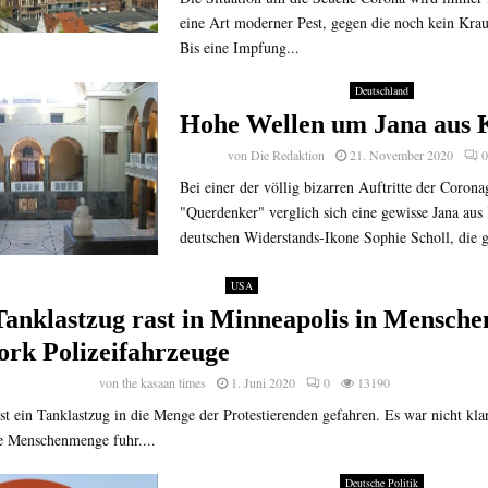
eine Art moderner Pest, gegen die noch kein Krau
Bis eine Impfung...
Deutschland
Hohe Wellen um Jana aus 
von
Die Redaktion
21. November 2020
0
Bei einer der völlig bizarren Auftritte der Coron
"Querdenker" verglich sich eine gewisse Jana aus 
deutschen Widerstands-Ikone Sophie Scholl, die ge
USA
Tanklastzug rast in Minneapolis in Mensch
ork Polizeifahrzeuge
von
the kasaan times
1. Juni 2020
0
13190
st ein Tanklastzug in die Menge der Protestierenden gefahren. Es war nicht kla
ie Menschenmenge fuhr....
Deutsche Politik