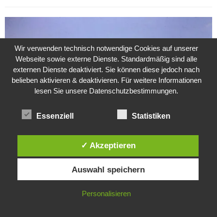
Wir verwenden technisch notwendige Cookies auf unserer
Webseite sowie externe Dienste. Standardmäßig sind alle
externen Dienste deaktiviert. Sie können diese jedoch nach
belieben aktivieren & deaktivieren. Für weitere Informationen
lesen Sie unsere Datenschutzbestimmungen.
Essenziell
Statistiken
✓ Akzeptieren
Weitere Suche nach der Identität der Isdal-Frau –
Diese Website verwendet Cookies. Durch die weitere Nutzung dieser
Jugoslavijo, dobar dan
Auswahl speichern
Website stimmst du der Verwendung von Cookies zu.
24. Juli 2020
0
IN ORDNUNG
Personalisieren
Hartz 4 – Der Staat im Staat
20. Juni 2017