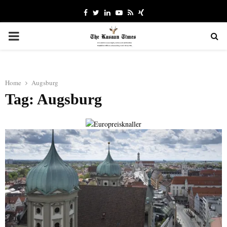
Facebook
Twitter
Linkedin
Youtube
Rss
Xing
PRIMARY
MENU
Home
Augsburg
Tag: Augsburg