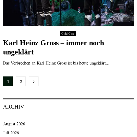
Cold Case
Karl Heinz Gross – immer noch
ungeklärt
Das Verbrechen an Karl Heinz Gross ist bis heute ungeklärt...
Seitennummerierung
1
2
der
Beiträge
ARCHIV
August 2026
Juli 2026