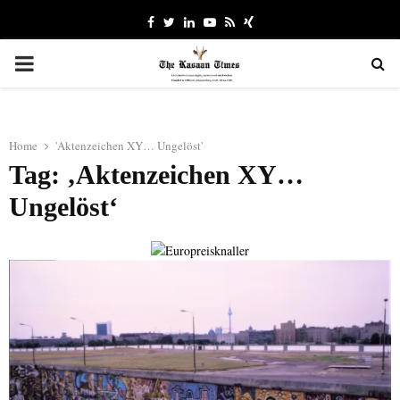
Facebook
Twitter
Linkedin
Youtube
Rss
Xing
PRIMARY
MENU
Home
'Aktenzeichen XY… Ungelöst'
Tag: ‚Aktenzeichen XY…
Ungelöst‘