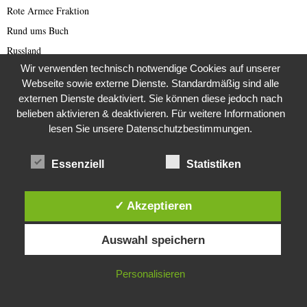
Rote Armee Fraktion
Rund ums Buch
Russland
Wir verwenden technisch notwendige Cookies auf unserer
Saar-Lor-Lux
Webseite sowie externe Dienste. Standardmäßig sind alle
Scammer
externen Dienste deaktiviert. Sie können diese jedoch nach
Scammer Alarm
belieben aktivieren & deaktivieren. Für weitere Informationen
lesen Sie unsere Datenschutzbestimmungen.
Scammer Ticker
Schwerpunktthema Wirecard Skandal
Essenziell
Statistiken
SciFi
Sextortion (deutsch)
✓ Akzeptieren
Sextortion-Scam
Diese Website verwendet Cookies. Durch die weitere Nutzung dieser
Space
Auswahl speichern
Website stimmst du der Verwendung von Cookies zu.
Spammer
Spanien
IN ORDNUNG
Personalisieren
Sport