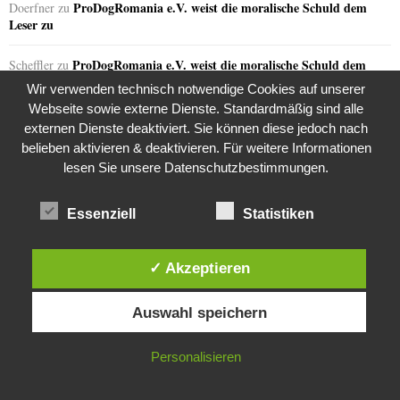
ProDogRomania e.V. weist die moralische Schuld dem
Doerfner
zu
Leser zu
ProDogRomania e.V. weist die moralische Schuld dem
Scheffler
zu
Leser zu
Wir verwenden technisch notwendige Cookies auf unserer
Webseite sowie externe Dienste. Standardmäßig sind alle
ProDogRomania e.V. weist die moralische Schuld dem
Lindemann
zu
externen Dienste deaktiviert. Sie können diese jedoch nach
Leser zu
belieben aktivieren & deaktivieren. Für weitere Informationen
lesen Sie unsere Datenschutzbestimmungen.
ProDogRomania e.V. weist die moralische Schuld dem
Barthoschek
zu
Leser zu
Essenziell
Statistiken
ProDogRomania e.V. weist die moralische Schuld dem Leser
Zeltner
zu
zu
✓ Akzeptieren
Razzia in der JVA Rheinbach
Joy
zu
Diese Website verwendet Cookies. Durch die weitere Nutzung dieser
Auswahl speichern
Website stimmst du der Verwendung von Cookies zu.
the kasaan times
Riza Kosar’s zweifelhaftes Angebot…
zu
IN ORDNUNG
Personalisieren
Riza Kosar’s zweifelhaftes Angebot…
EarnMoney
zu