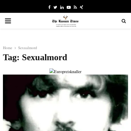
Facebook
Twitter
Linkedin
Youtube
Rss
Xing
PRIMARY
MENU
Home
Sexualmord
Tag: Sexualmord