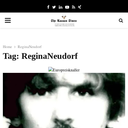
Facebook
Twitter
Linkedin
Youtube
Rss
Xing
PRIMARY
MENU
Home
ReginaNeudorf
Tag: ReginaNeudorf