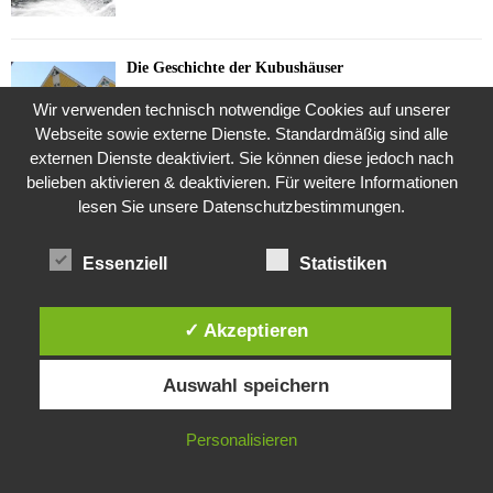
Die Geschichte der Kubushäuser
9. Juli 2018
Wir verwenden technisch notwendige Cookies auf unserer
Webseite sowie externe Dienste. Standardmäßig sind alle
externen Dienste deaktiviert. Sie können diese jedoch nach
belieben aktivieren & deaktivieren. Für weitere Informationen
Was ist denn das? -Mars „SOL 735“ Rover Curiosity
lesen Sie unsere Datenschutzbestimmungen.
24. November 2015
Essenziell
Statistiken
Die Brexit-Lüge (1/8 Teil)
3. November 2019
✓ Akzeptieren
Diese Website verwendet Cookies. Durch die weitere Nutzung dieser
Auswahl speichern
Website stimmst du der Verwendung von Cookies zu.
Die Straße radikalisiert jeden Tag ein Stückchen
mehr
IN ORDNUNG
Personalisieren
26. Oktober 2015