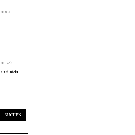
831
1458
 noch nicht
SUCHEN