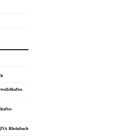
ch
zweifelhaftes
lhaftes
r JVA Rheinbach