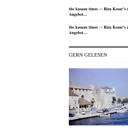
the kasaan times
Riza Kosar’s 
zu
Angebot…
the kasaan times
Riza Kosar’s 
zu
Angebot…
GERN GELESEN