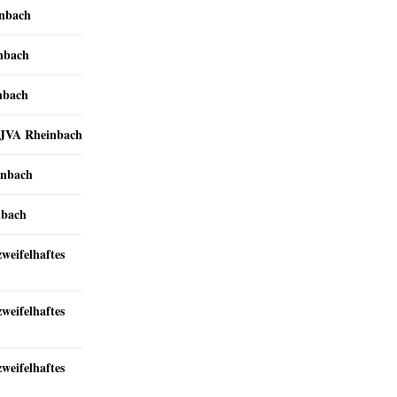
inbach
inbach
nbach
r JVA Rheinbach
inbach
nbach
zweifelhaftes
zweifelhaftes
zweifelhaftes