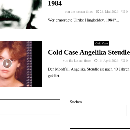
1984
von
the kasaan times
24. Mai 2026
0
Wer ermordete Ulrike Hingkeldey, 1984?...
Cold Case
Cold Case Angelika Steudle
von
the kasaan times
16. April 2026
0
Der Mordfall Angelika Steudle ist nach 40 Jahren
geklärt...
Suchen