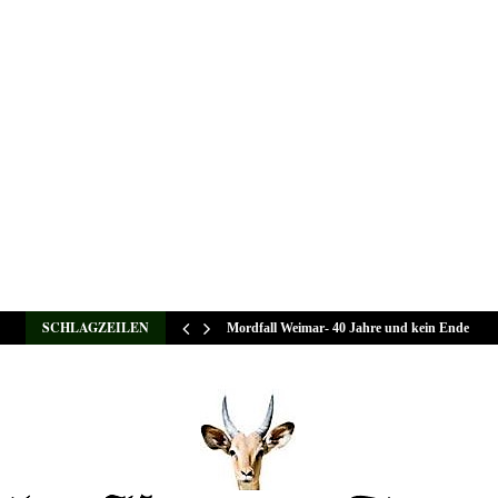
SCHLAGZEILEN
Mordfall Weimar- 40 Jahre und kein Ende