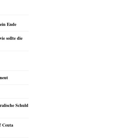
ein Ende
e sollte die
rneut
ralische Schuld
f Ceuta