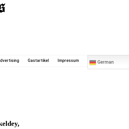
0
dvertising
Gastartikel
Impressum
German
keldey,