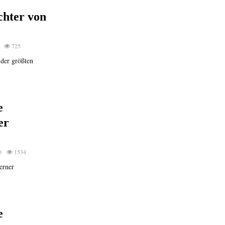
chter von
725
der größten
e
er
0
1534
erner
e