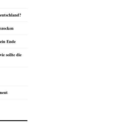
Deutschland?
abzocken
ein Ende
e sollte die
rneut