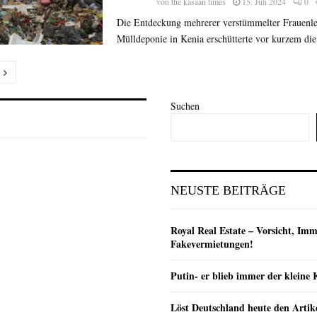
von
the kasaan times
15. Juli 2024
0
Die Entdeckung mehrerer verstümmelter Frauenle
Mülldeponie in Kenia erschütterte vor kurzem die 
nummerierung
Suchen
e
NEUSTE BEITRÄGE
Royal Real Estate – Vorsicht, Imm
Fakevermietungen!
Putin- er blieb immer der klein
Löst Deutschland heute den Arti