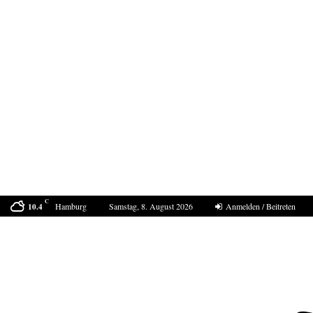
C
Hamburg
Samstag, 8. August 2026
Anmelden / Beitreten
10.4
Bestell-Scam – eine neue Masche