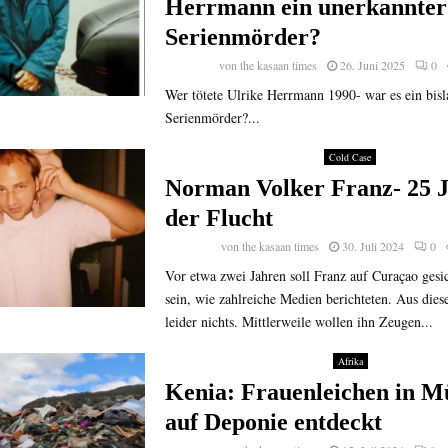
Herrmann ein unerkannter
Serienmörder?
von
the kasaan times
26. Juni 2025
0
Wer tötete Ulrike Herrmann 1990- war es ein bis
Serienmörder?...
Cold Case
Norman Volker Franz- 25 J
der Flucht
von
the kasaan times
30. Juli 2024
0
Vor etwa zwei Jahren soll Franz auf Curaçao gesi
sein, wie zahlreiche Medien berichteten. Aus die
leider nichts. Mittlerweile wollen ihn Zeugen...
Afrika
Kenia: Frauenleichen in M
auf Deponie entdeckt