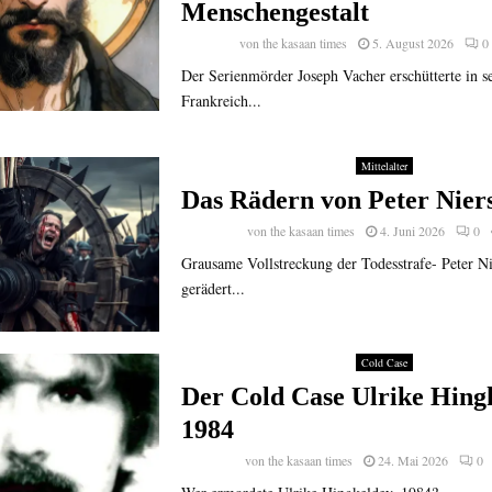
Menschengestalt
von
the kasaan times
5. August 2026
0
Der Serienmörder Joseph Vacher erschütterte in se
Frankreich...
Mittelalter
Das Rädern von Peter Nier
von
the kasaan times
4. Juni 2026
0
Grausame Vollstreckung der Todesstrafe- Peter N
gerädert...
Cold Case
Der Cold Case Ulrike Hing
1984
von
the kasaan times
24. Mai 2026
0