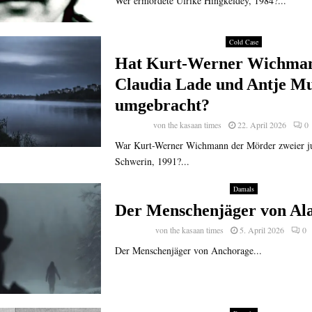
Wer ermordete Ulrike Hingkeldey, 1984?...
Cold Case
Hat Kurt-Werner Wichma
Claudia Lade und Antje M
umgebracht?
von
the kasaan times
22. April 2026
0
War Kurt-Werner Wichmann der Mörder zweier ju
Schwerin, 1991?...
Damals
Der Menschenjäger von Al
von
the kasaan times
5. April 2026
0
Der Menschenjäger von Anchorage...