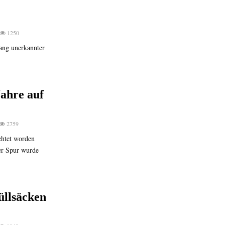
1250
lang unerkannter
ahre auf
2759
chtet worden
ser Spur wurde
üllsäcken