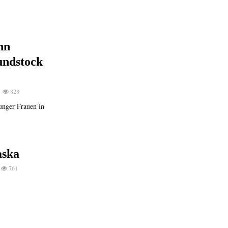
nn
undstock
828
nger Frauen in
aska
761