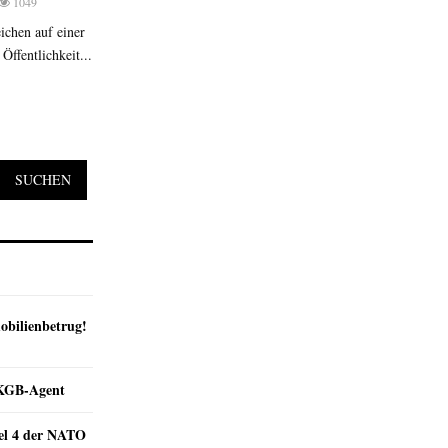
1049
ichen auf einer
Öffentlichkeit...
SUCHEN
obilienbetrug!
e KGB-Agent
kel 4 der NATO