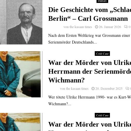
Damals
Die Geschichte vom „Schla
Berlin“ – Carl Grossmann
von
the kasaan times
26. Januar 2026
0
Nach dem Ersten Weltkrieg war Grossmann einer 
Serienmörder Deutschlands...
Cold Case
War der Mörder von Ulrik
Herrmann der Serienmörd
Wichmann?
von
the kasaan times
20. Dezember 2025
Wer tötete Ulrike Herrmann 1990- war es Kurt-W
Wichmann?...
Cold Case
War der Mörder von Ulrik