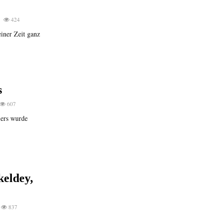
424
iner Zeit ganz
s
607
iers wurde
keldey,
837