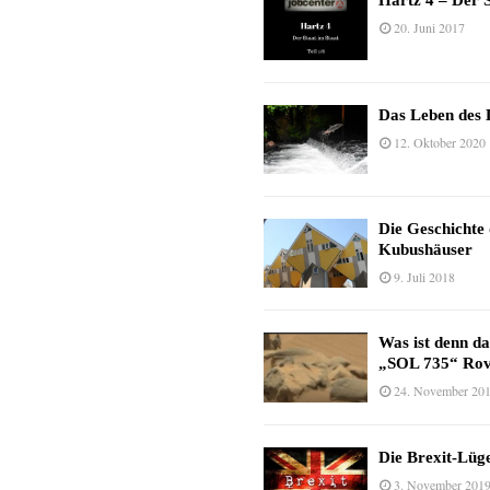
Hartz 4 – Der S
20. Juni 2017
Das Leben des 
12. Oktober 2020
Die Geschichte
Kubushäuser
9. Juli 2018
Was ist denn d
„SOL 735“ Rov
24. November 20
Die Brexit-Lüge
3. November 201