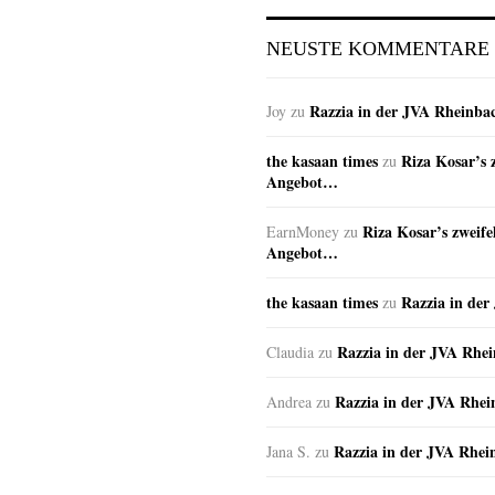
NEUSTE KOMMENTARE
Razzia in der JVA Rheinba
Joy
zu
the kasaan times
Riza Kosar’s 
zu
Angebot…
Riza Kosar’s zweife
EarnMoney
zu
Angebot…
the kasaan times
Razzia in de
zu
Razzia in der JVA Rhe
Claudia
zu
Razzia in der JVA Rhe
Andrea
zu
Razzia in der JVA Rhei
Jana S.
zu