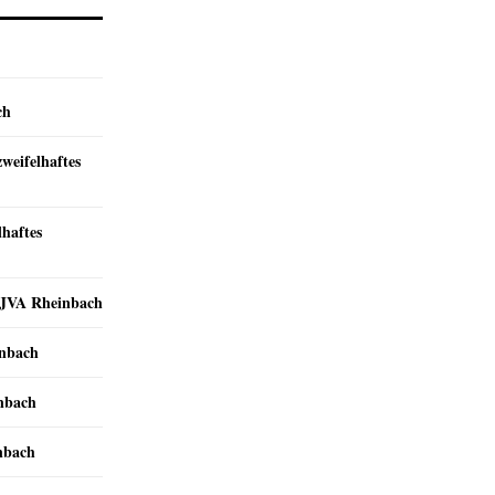
ch
zweifelhaftes
lhaftes
r JVA Rheinbach
inbach
inbach
nbach