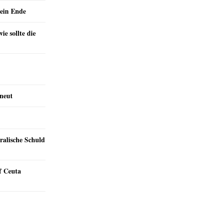
ein Ende
e sollte die
rneut
ralische Schuld
f Ceuta