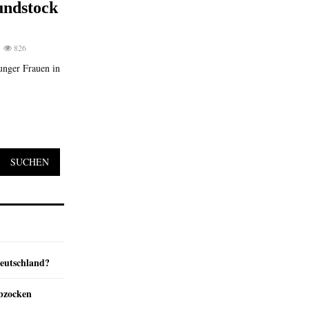
undstock
826
nger Frauen in
SUCHEN
Deutschland?
abzocken