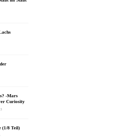
taat im Staat
Lachs
 der
as? -Mars
er Curiosity
15
 (1/8 Teil)
9