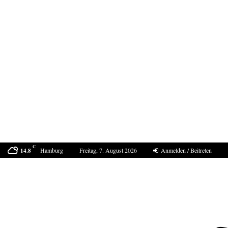
C
Hamburg
Freitag, 7. August 2026
Anmelden / Beitreten
14.8
Der Sommer 2040 in Europa