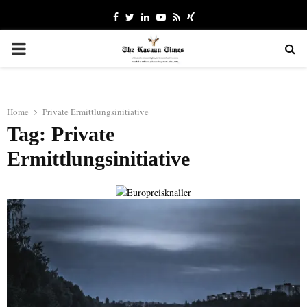
Facebook
Twitter
Linkedin
Youtube
Rss
Xing
PRIMARY
MENU
Home
Private Ermittlungsinitiative
Tag: Private
Ermittlungsinitiative