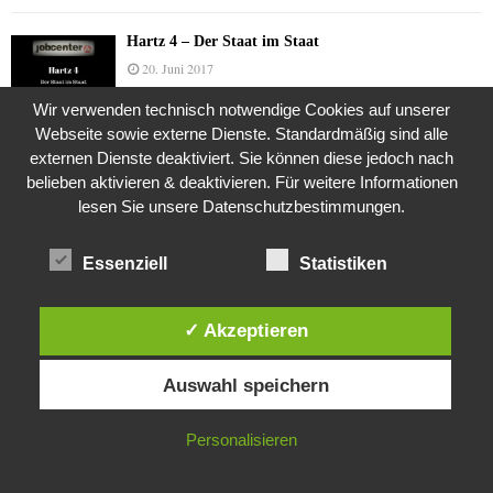
Hartz 4 – Der Staat im Staat
20. Juni 2017
Wir verwenden technisch notwendige Cookies auf unserer
Webseite sowie externe Dienste. Standardmäßig sind alle
Das Leben des Lachs
externen Dienste deaktiviert. Sie können diese jedoch nach
belieben aktivieren & deaktivieren. Für weitere Informationen
12. Oktober 2020
lesen Sie unsere Datenschutzbestimmungen.
Essenziell
Statistiken
Die Geschichte der Kubushäuser
9. Juli 2018
✓ Akzeptieren
Diese Website verwendet Cookies. Durch die weitere Nutzung dieser
Auswahl speichern
Website stimmst du der Verwendung von Cookies zu.
Was ist denn das? -Mars „SOL 735“ Rover Curiosity
24. November 2015
IN ORDNUNG
Personalisieren