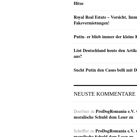
Hitze
Royal Real Estate – Vorsicht, Imm
Fakevermietungen!
Putin- er blieb immer der klein
Löst Deutschland heute den Arti
aus?
Sucht Putin den Casus belli mit 
NEUSTE KOMMENTARE
ProDogRomania e.V. w
Doerfner
zu
moralische Schuld dem Leser zu
ProDogRomania e.V. w
Scheffler
zu
moralische Schuld dem Leser zu