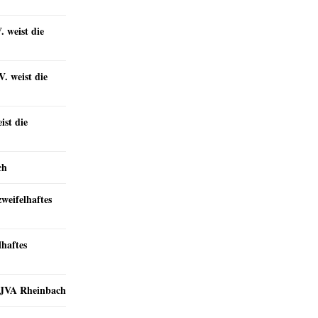
 weist die
. weist die
st die
ch
zweifelhaftes
lhaftes
r JVA Rheinbach