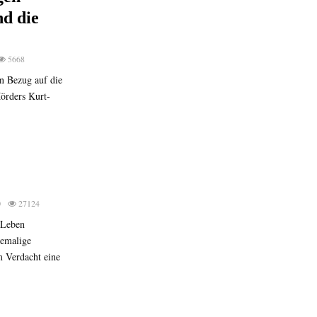
d die
5668
n Bezug auf die
örders Kurt-
0
27124
 Leben
emalige
m Verdacht eine