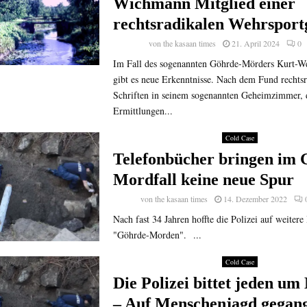
Wichmann Mitglied einer
rechtsradikalen Wehrspor
von
the kasaan times
21. April 2024
0
Im Fall des sogenannten Göhrde-Mörders Kurt-
gibt es neue Erkenntnisse. Nach dem Fund rechtsr
Schriften in seinem sogenannten Geheimzimmer, 
Ermittlungen...
Cold Case
Telefonbücher bringen im 
Mordfall keine neue Spur
von
the kasaan times
14. Dezember 2022
Nach fast 34 Jahren hoffte die Polizei auf weiter
"Göhrde-Morden". ...
Cold Case
Die Polizei bittet jeden um 
– Auf Menschenjagd gegan