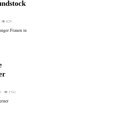
undstock
829
nger Frauen in
e
er
0
1541
erner