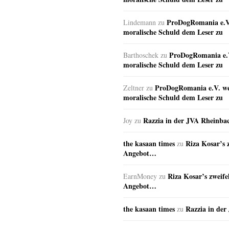
ProDogRomania e.V.
Lindemann
zu
moralische Schuld dem Leser zu
ProDogRomania e.V
Barthoschek
zu
moralische Schuld dem Leser zu
ProDogRomania e.V. wei
Zeltner
zu
moralische Schuld dem Leser zu
Razzia in der JVA Rheinba
Joy
zu
the kasaan times
Riza Kosar’s 
zu
Angebot…
Riza Kosar’s zweife
EarnMoney
zu
Angebot…
the kasaan times
Razzia in de
zu