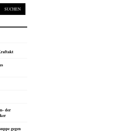
SUCHEN
Kraftakt
es
n- der
nker
suppe gegen