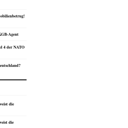
obilienbetrug!
e KGB-Agent
kel 4 der NATO
Deutschland?
eist die
eist die