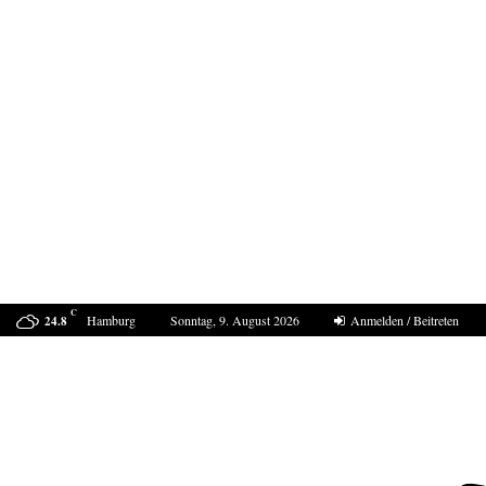
C
Hamburg
Sonntag, 9. August 2026
Anmelden / Beitreten
24.8
Sucht Putin den Casus belli mit Deutschland?