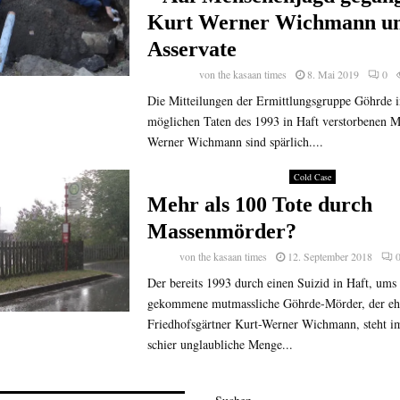
Kurt Werner Wichmann un
Asservate
von
the kasaan times
8. Mai 2019
0
Die Mitteilungen der Ermittlungsgruppe Göhrde i
möglichen Taten des 1993 in Haft verstorbenen M
Werner Wichmann sind spärlich....
Cold Case
Mehr als 100 Tote durch
Massenmörder?
von
the kasaan times
12. September 2018
Der bereits 1993 durch einen Suizid in Haft, ums
gekommene mutmassliche Göhrde-Mörder, der eh
Friedhofsgärtner Kurt-Werner Wichmann, steht i
schier unglaubliche Menge...