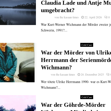
Claudia Lade und Antje M
umgebracht?
von
the kasaan times
22. April 2026
0
War Kurt-Werner Wichmann der Mörder zweier ju
Schwerin, 1991?...
Cold Case
War der Mörder von Ulrik
Herrmann der Serienmörd
Wichmann?
von
the kasaan times
20. Dezember 2025
Wer tötete Ulrike Herrmann 1990- war es Kurt-W
Wichmann?...
Cold Case
War der Göhrde-Mörder