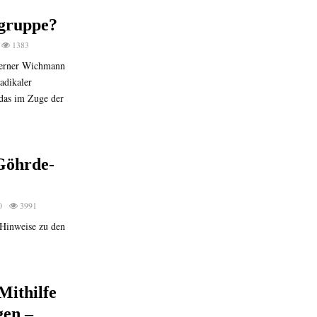
tgruppe?
1383
Werner Wichmann
adikaler
das im Zuge der
Göhrde-
0
3991
e Hinweise zu den
Mithilfe
gen –