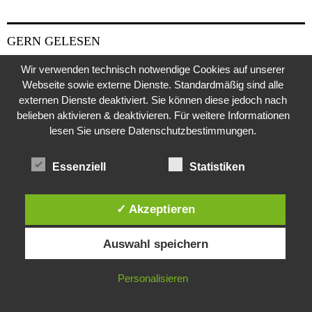
GERN GELESEN
Wir verwenden technisch notwendige Cookies auf unserer
Webseite sowie externe Dienste. Standardmäßig sind alle
externen Dienste deaktiviert. Sie können diese jedoch nach
belieben aktivieren & deaktivieren. Für weitere Informationen
lesen Sie unsere Datenschutzbestimmungen.
Essenziell
Statistiken
✓ Akzeptieren
Diese Website verwendet Cookies. Durch die weitere Nutzung dieser
Auswahl speichern
Website stimmst du der Verwendung von Cookies zu.
Weitere Suche nach der Identität der Isdal-Frau –
IN ORDNUNG
Personalisieren
Jugoslavijo, dobar dan
24. Juli 2020
0