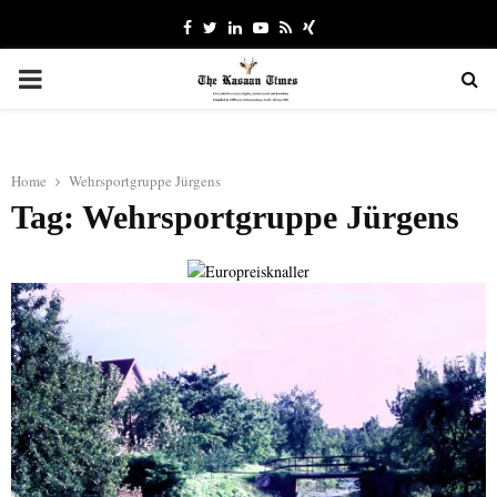
Facebook
Twitter
Linkedin
Youtube
Rss
Xing
PRIMARY
MENU
Home
Wehrsportgruppe Jürgens
Tag: Wehrsportgruppe Jürgens