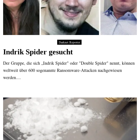
-
h
a
t
d
e
Darknet Reporter
r
Indrik Spider gesucht
S
t
Der Gruppe, die sich „Indrik Spider" oder "Double Spider" nennt, können
a
weltweit über 600 sogenannte Ransomware-Attacken nachgewiesen
a
werden....
t
d
i
e
K
o
n
t
r
o