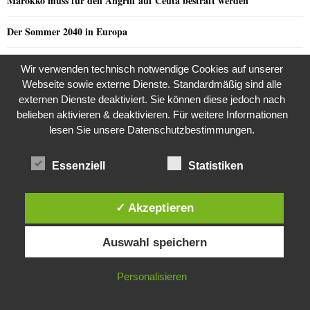
Marokko muss für den Angriff auf Ceuta bestraft werden
Der Sommer 2040 in Europa
Griff Trump Nordkorea an?
Wir verwenden technisch notwendige Cookies auf unserer
Webseite sowie externe Dienste. Standardmäßig sind alle
Infantino muss zurücktreten
externen Dienste deaktiviert. Sie können diese jedoch nach
belieben aktivieren & deaktivieren. Für weitere Informationen
lesen Sie unsere Datenschutzbestimmungen.
NEUSTE KOMMENTARE
Essenziell
Statistiken
Razzia in der JVA Rheinbach
Joy
zu
✓ Akzeptieren
the kasaan times
Riza Kosar’s zweifelhaftes Angebot…
zu
Diese Website verwendet Cookies. Durch die weitere Nutzung dieser
Auswahl speichern
Website stimmst du der Verwendung von Cookies zu.
Riza Kosar’s zweifelhaftes Angebot…
EarnMoney
zu
IN ORDNUNG
Personalisieren
the kasaan times
Razzia in der JVA Rheinbach
zu