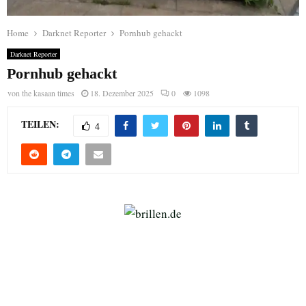
Home
Darknet Reporter
Pornhub gehackt
Darknet Reporter
Pornhub gehackt
von
the kasaan times
18. Dezember 2025
0
1098
TEILEN:
4