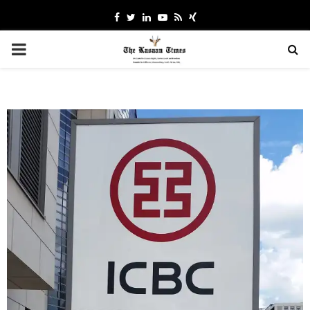
Facebook
Twitter
Linkedin
Youtube
Rss
Xing
PRIMARY
MENU