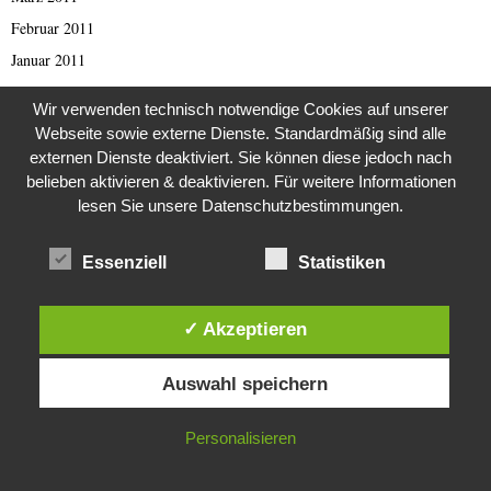
Februar 2011
Januar 2011
Oktober 2010
Wir verwenden technisch notwendige Cookies auf unserer
August 2010
Webseite sowie externe Dienste. Standardmäßig sind alle
Juli 2010
externen Dienste deaktiviert. Sie können diese jedoch nach
belieben aktivieren & deaktivieren. Für weitere Informationen
Dezember 2009
lesen Sie unsere Datenschutzbestimmungen.
August 2009
März 2009
Essenziell
Statistiken
September 2001
Oktober 1998
✓ Akzeptieren
August 1997
Diese Website verwendet Cookies. Durch die weitere Nutzung dieser
April 1993
Auswahl speichern
Website stimmst du der Verwendung von Cookies zu.
Februar 1993
IN ORDNUNG
Personalisieren
September 1989
Juli 1988