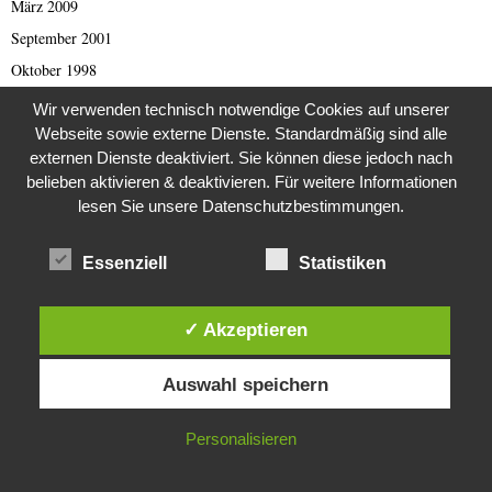
März 2009
September 2001
Oktober 1998
August 1997
Wir verwenden technisch notwendige Cookies auf unserer
April 1993
Webseite sowie externe Dienste. Standardmäßig sind alle
externen Dienste deaktiviert. Sie können diese jedoch nach
Februar 1993
belieben aktivieren & deaktivieren. Für weitere Informationen
September 1989
lesen Sie unsere Datenschutzbestimmungen.
Juli 1988
August 1984
Essenziell
Statistiken
Februar 1982
Dezember 1981
✓ Akzeptieren
August 1980
Diese Website verwendet Cookies. Durch die weitere Nutzung dieser
Auswahl speichern
Website stimmst du der Verwendung von Cookies zu.
IN ORDNUNG
KATEGORIEN
Personalisieren