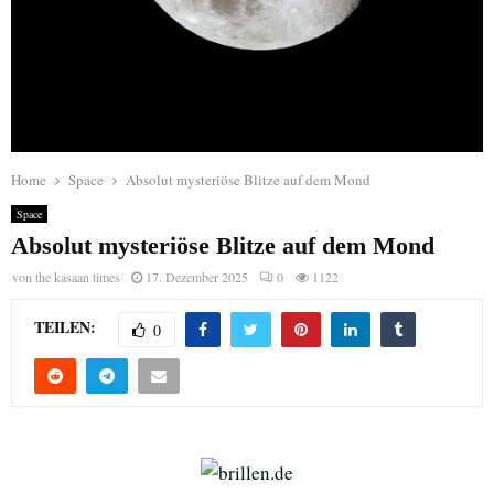
Home
Space
Absolut mysteriöse Blitze auf dem Mond
Space
Absolut mysteriöse Blitze auf dem Mond
von
the kasaan times
17. Dezember 2025
0
1122
TEILEN:
0