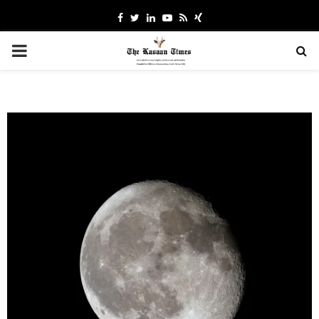
Facebook
Twitter
Linkedin
Youtube
Rss
Xing
PRIMARY
MENU