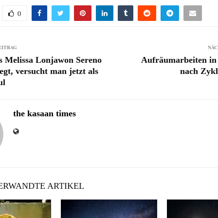
0
EITRAG
NÄC
s Melissa Lonjawon Sereno
Aufräumarbeiten in
egt, versucht man jetzt als
nach Zykl
ul
the kasaan times
RWANDTE ARTIKEL