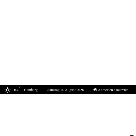
C
Hamburg
Samstag, 8. August 2026
Anmelden / Beitreten
10.2
Bestell-Scam – eine neue Masche