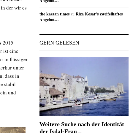
Angebot…
in der wir es
the kasaan times
Riza Kosar’s zweifelhaftes
zu
Angebot…
s 2015
GERN GELESEN
 ist eine
r in flüssiger
Merkur unter
n, dass in
e stabil
lein und
Weitere Suche nach der Identität
der Isdal-Frau –