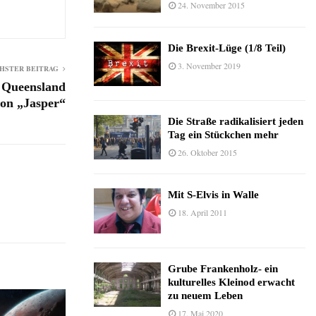
24. November 2015
Die Brexit-Lüge (1/8 Teil)
3. November 2019
HSTER BEITRAG
 Queensland
on „Jasper“
Die Straße radikalisiert jeden
Tag ein Stückchen mehr
26. Oktober 2015
Mit S-Elvis in Walle
18. April 2011
Grube Frankenholz- ein
kulturelles Kleinod erwacht
zu neuem Leben
17. Mai 2020