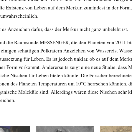
 die Existenz von Leben auf dem Merkur, zumindest in der Form, 
 unwahrscheinlich.
 es Anzeichen dafür, dass der Merkur nicht ganz unbelebt ist.
and die Raumsonde MESSENGER, die den Planeten von 2011 bi
n einigen schattigen Polkratern Anzeichen von Wassereis. Wasser
ussetzung für Leben. Es ist jedoch unklar, ob es auf dem Merku
ner Form vorkommt. Andererseits zeigt eine neue Studie, dass 
läche Nischen für Leben bieten könnte. Die Forscher berechnete
onen des Planeten Temperaturen um 10°C herrschen könnten, di
ganische Moleküle sind. Allerdings wären diese Nischen sehr k
reichen.