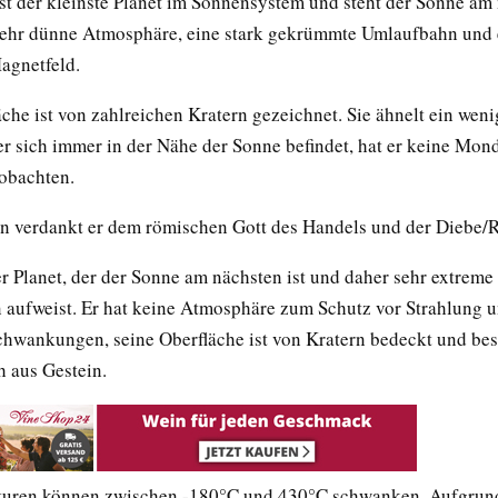
st der kleinste Planet im Sonnensystem und steht der Sonne am 
 sehr dünne Atmosphäre, eine stark gekrümmte Umlaufbahn und 
agnetfeld.
che ist von zahlreichen Kratern gezeichnet. Sie ähnelt ein weni
r sich immer in der Nähe der Sonne befindet, hat er keine Mond
obachten.
 verdankt er dem römischen Gott des Handels und der Diebe/R
er Planet, der der Sonne am nächsten ist und daher sehr extreme
aufweist. Er hat keine Atmosphäre zum Schutz vor Strahlung 
hwankungen, seine Oberfläche ist von Kratern bedeckt und bes
h aus Gestein.
uren können zwischen -180°C und 430°C schwanken. Aufgrund 