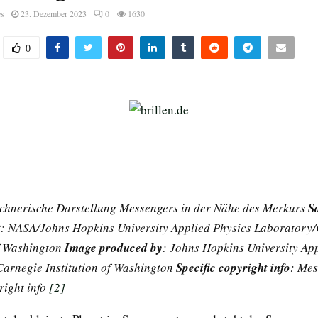
es
23. Dezember 2023
0
1630
0
eichnerische Darstellung Messengers in der Nähe des Merkurs
S
t
: NASA/Johns Hopkins University Applied Physics Laboratory
of Washington
Image produced by
: Johns Hopkins University Ap
arnegie Institution of Washington
Specific copyright info
: Mes
right info
[2]