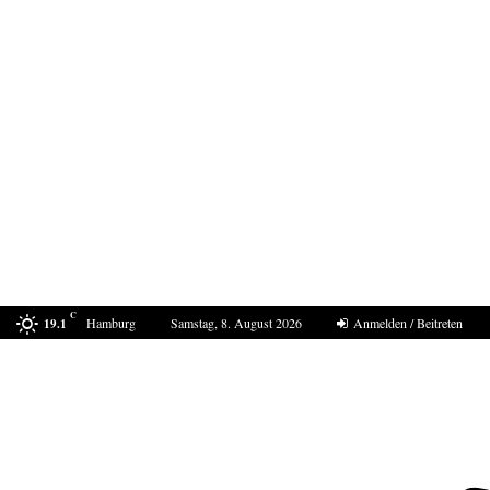
C
Hamburg
Samstag, 8. August 2026
Anmelden / Beitreten
19.1
In Ceuta eskaliert die Situation erneut