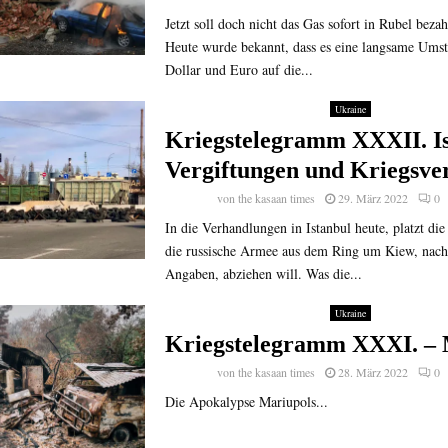
Jetzt soll doch nicht das Gas sofort in Rubel beza
Heute wurde bekannt, dass es eine langsame Ums
Dollar und Euro auf die...
Ukraine
Kriegstelegramm XXXII. Is
Vergiftungen und Kriegsve
von
the kasaan times
29. März 2022
0
In die Verhandlungen in Istanbul heute, platzt die
die russische Armee aus dem Ring um Kiew, nach
Angaben, abziehen will. Was die...
Ukraine
Kriegstelegramm XXXI. – 
von
the kasaan times
28. März 2022
0
Die Apokalypse Mariupols...