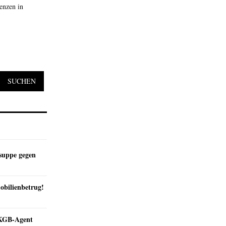
enzen in
SUCHEN
suppe gegen
obilienbetrug!
e KGB-Agent