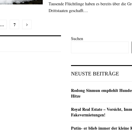
Tausende Flüchtlinge haben es bereits über die Gr
Drittstaaten geschafft....
nummerierung
…
7
Suchen
e
NEUSTE BEITRÄGE
Rodong Sinmun empfiehlt Hunde
Hitze
Royal Real Estate – Vorsicht, Imm
Fakevermietungen!
Putin- er blieb immer der klein