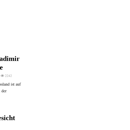
adimir
e
2242
land ist auf
 der
sicht