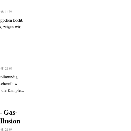
1479
ppchen kocht,
, zeigen wir,
2180
 vollmundig
schernihiw
 die Kämpfe...
– Gas-
llusion
2189