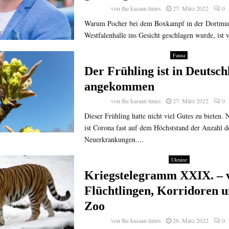
von
the kasaan times
27. März 2022
0
Warum Pocher bei dem Boxkampf in der Dortmu
Westfalenhalle ins Gesicht geschlagen wurde, ist vö
Fauna
Der Frühling ist in Deutsch
angekommen
von
the kasaan times
27. März 2022
0
Dieser Frühling hatte nicht viel Gutes zu bieten.
ist Corona fast auf dem Höchststand der Anzahl d
Neuerkrankungen....
Ukraine
Kriegstelegramm XXIX. – 
Flüchtlingen, Korridoren 
Zoo
von
the kasaan times
26. März 2022
0