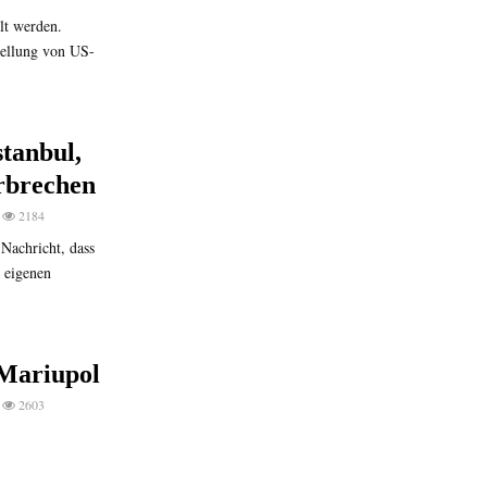
hlt werden.
tellung von US-
tanbul,
rbrechen
2184
 Nachricht, dass
 eigenen
Mariupol
2603