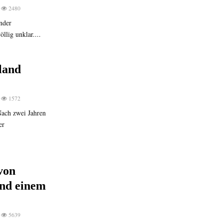
2480
nder
llig unklar....
land
1572
 Nach zwei Jahren
er
von
und einem
5639