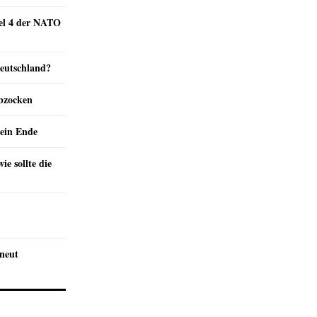
kel 4 der NATO
Deutschland?
abzocken
ein Ende
e sollte die
rneut