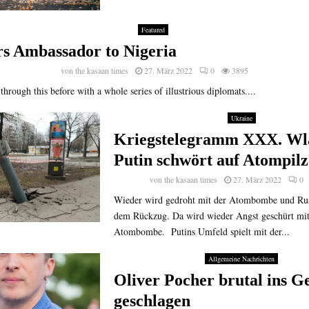
Featured
s Ambassador to Nigeria
von
the kasaan times
27. März 2022
0
3895
through this before with a whole series of illustrious diplomats....
Ukraine
Kriegstelegramm XXX. Wl
Putin schwört auf Atompilz
von
the kasaan times
27. März 2022
0
Wieder wird gedroht mit der Atombombe und Russ
dem Rückzug. Da wird wieder Angst geschürt mit
Atombombe. Putins Umfeld spielt mit der...
Allgemeine Nachrichten
Oliver Pocher brutal ins Ge
geschlagen