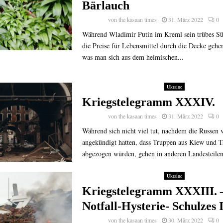
Bärlauch
von
the kasaan times
31. März 2022
0
Während Wladimir Putin im Kreml sein trübes Sü
die Preise für Lebensmittel durch die Decke gehen
was man sich aus dem heimischen...
Ukraine
Kriegstelegramm XXXIV.
von
the kasaan times
31. März 2022
0
Während sich nicht viel tut, nachdem die Russen
angekündigt hatten, dass Truppen aus Kiew und T
abgezogen würden, gehen in anderen Landesteilen
Ukraine
Kriegstelegramm XXXIII. 
Notfall-Hysterie- Schulzes I
von
the kasaan times
30. März 2022
0