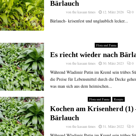
Bärlauch
von
the kasaan times
12. März 2026
0
Bärlauch- krisenfest und unglaublich lecker...
Flora und Fauna
Es riecht wieder nach Bärl
von
the kasaan times
30. März 2023
0
Während Wladimir Putin im Kreml sein trübes Sü
die Preise für Lebensmittel durch die Decke gehen
was man sich aus dem heimischen...
Flora und Fauna
Rezepte
Kochen am Krisenherd (1) 
Bärlauch
von
the kasaan times
31. März 2022
0
Während Wladimir Putin im Kreml sein trübes Sü