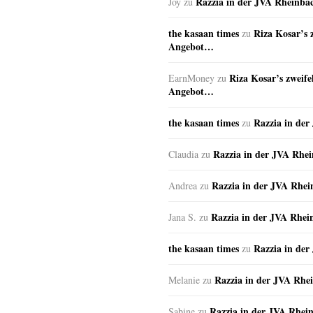
Razzia in der JVA Rheinba
Joy
zu
the kasaan times
Riza Kosar’s 
zu
Angebot…
Riza Kosar’s zweife
EarnMoney
zu
Angebot…
the kasaan times
Razzia in de
zu
Razzia in der JVA Rhe
Claudia
zu
Razzia in der JVA Rhe
Andrea
zu
Razzia in der JVA Rhei
Jana S.
zu
the kasaan times
Razzia in de
zu
Razzia in der JVA Rhe
Melanie
zu
Razzia in der JVA Rhei
Sabine
zu