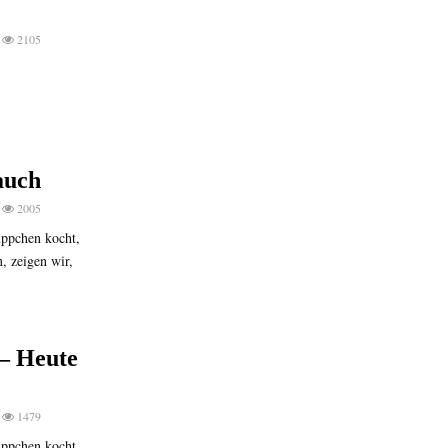
2105
auch
2005
ppchen kocht,
, zeigen wir,
– Heute
1479
ppchen kocht,