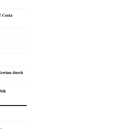
f Ceuta
Gewinn durch
mbik