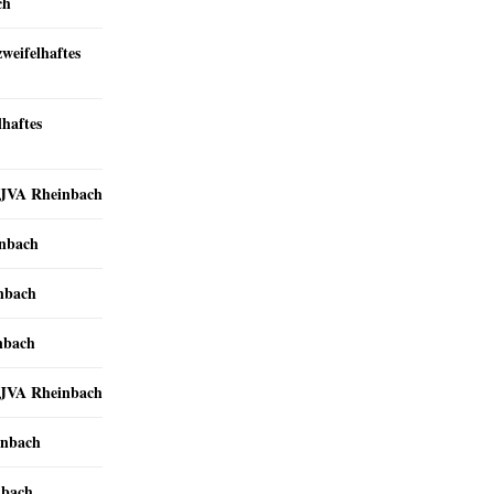
ch
zweifelhaftes
lhaftes
r JVA Rheinbach
inbach
inbach
nbach
r JVA Rheinbach
inbach
nbach