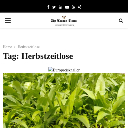
Facebook
Twitter
Linkedin
Youtube
Rss
Xing
PRIMARY
MENU
Home
Herbstzeitlose
Tag: Herbstzeitlose