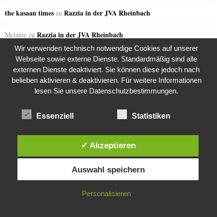
the kasaan times
Razzia in der JVA Rheinbach
zu
Razzia in der JVA Rheinbach
Melanie
zu
Wir verwenden technisch notwendige Cookies auf unserer
Razzia in der JVA Rheinbach
Sabine
zu
Webseite sowie externe Dienste. Standardmäßig sind alle
externen Dienste deaktiviert. Sie können diese jedoch nach
the kasaan times
Riza Kosar’s zweifelhaftes Angebot…
zu
belieben aktivieren & deaktivieren. Für weitere Informationen
lesen Sie unsere Datenschutzbestimmungen.
the kasaan times
Riza Kosar’s zweifelhaftes Angebot…
zu
Essenziell
Statistiken
the kasaan times
Riza Kosar’s zweifelhaftes Angebot…
zu
the kasaan times
Riza Kosar’s zweifelhaftes Angebot…
zu
✓ Akzeptieren
Diese Website verwendet Cookies. Durch die weitere Nutzung dieser
the kasaan times
Riza Kosar’s zweifelhaftes Angebot…
zu
Auswahl speichern
Website stimmst du der Verwendung von Cookies zu.
IN ORDNUNG
Personalisieren
GERN GELESEN