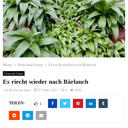
Home
Flora und Fauna
Es riecht wieder nach Bärlauch
Flora und Fauna
Es riecht wieder nach Bärlauch
von
the kasaan times
30. März 2023
0
2008
TEILEN:
1