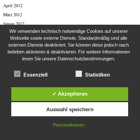
April 2012
März 2012
Januar 2012
Wir verwenden technisch notwendige Cookies auf unserer
Dezember 2011
Webseite sowie externe Dienste. Standardmäßig sind alle
November 2011
externen Dienste deaktiviert. Sie können diese jedoch nach
April 2011
belieben aktivieren & deaktivieren. Für weitere Informationen
lesen Sie unsere Datenschutzbestimmungen.
März 2011
Februar 2011
Essenziell
Statistiken
Januar 2011
Oktober 2010
✓ Akzeptieren
August 2010
Diese Website verwendet Cookies. Durch die weitere Nutzung dieser
Juli 2010
Auswahl speichern
Website stimmst du der Verwendung von Cookies zu.
Dezember 2009
August 2009
IN ORDNUNG
Personalisieren
März 2009