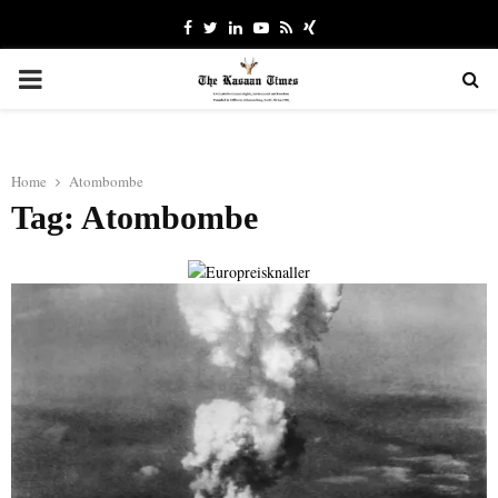
Facebook
Twitter
Linkedin
Youtube
Rss
Xing
PRIMARY
MENU
Home
Atombombe
Tag: Atombombe