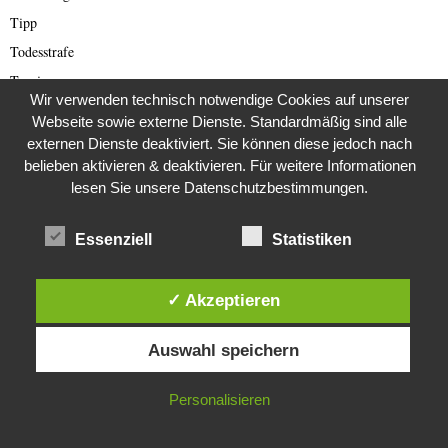
Tipp
Todesstrafe
Tourismus
Wir verwenden technisch notwendige Cookies auf unserer
Travel
Webseite sowie externe Dienste. Standardmäßig sind alle
Trump
externen Dienste deaktiviert. Sie können diese jedoch nach
belieben aktivieren & deaktivieren. Für weitere Informationen
Türkei
lesen Sie unsere Datenschutzbestimmungen.
Ukraine
Umwelt
Essenziell
Statistiken
Umweltschutz
Uncategorisiert
✓ Akzeptieren
Ungarn Presse
Diese Website verwendet Cookies. Durch die weitere Nutzung dieser
Unkategorisiert
Auswahl speichern
Website stimmst du der Verwendung von Cookies zu.
USA
IN ORDNUNG
Venus
Personalisieren
Verbraucherschutz