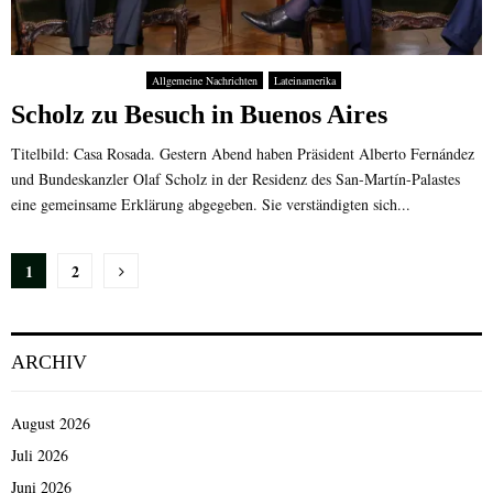
Allgemeine Nachrichten
Lateinamerika
Scholz zu Besuch in Buenos Aires
Titelbild: Casa Rosada. Gestern Abend haben Präsident Alberto Fernández
und Bundeskanzler Olaf Scholz in der Residenz des San-Martín-Palastes
eine gemeinsame Erklärung abgegeben. Sie verständigten sich...
Seitennummerierung
1
2
der
Beiträge
ARCHIV
August 2026
Juli 2026
Juni 2026