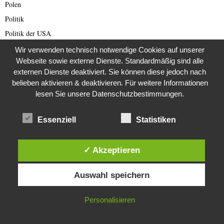
Polen
Politik
Politik der USA
Pressefreiheit
Wir verwenden technisch notwendige Cookies auf unserer
Webseite sowie externe Dienste. Standardmäßig sind alle
Promis und Royals
externen Dienste deaktiviert. Sie können diese jedoch nach
RAF
belieben aktivieren & deaktivieren. Für weitere Informationen
Rechtsradikale
lesen Sie unsere Datenschutzbestimmungen.
Reichsbürger
Essenziell
Statistiken
Reisebewertungen
Reisen
Rente
✓ Akzeptieren
Restaurants
Diese Website verwendet Cookies. Durch die weitere Nutzung dieser
Auswahl speichern
Website stimmst du der Verwendung von Cookies zu.
Rezepte
Romance Scam (Deutsch)
IN ORDNUNG
Personalisieren
Romance Scamming
Rote Armee Fraktion