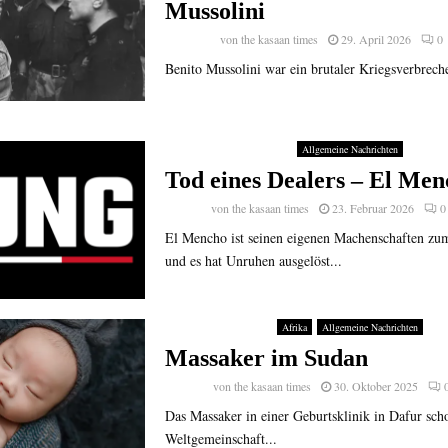
Mussolini
von
the kasaan times
29. April 2026
0
Benito Mussolini war ein brutaler Kriegsverbreche
Allgemeine Nachrichten
Tod eines Dealers – El Me
von
the kasaan times
23. Februar 2026
0
El Mencho ist seinen eigenen Machenschaften zum
und es hat Unruhen ausgelöst...
Afrika
Allgemeine Nachrichten
Massaker im Sudan
von
the kasaan times
30. Oktober 2025
Das Massaker in einer Geburtsklinik in Dafur scho
Weltgemeinschaft...