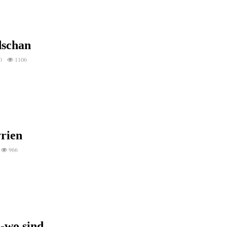
dschan
0
1106
yrien
966
-wo sind