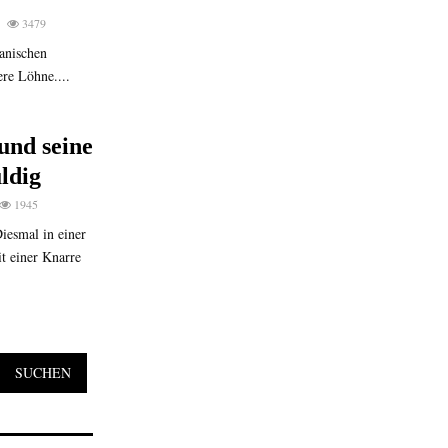
3479
kanischen
ere Löhne....
und seine
ldig
1945
iesmal in einer
t einer Knarre
SUCHEN