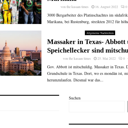
von
the kasaan times
16. August 2022
0
3000 Bergarbeiter des Platinschachtes im südafri
Marikana, bei Rustenburg, streikten 2012 für höh
Allgemeine Nachrichten
Massaker in Texas- Abbott 
Speichellecker sind mitschu
von
the kasaan times
25. Mai 2022
0
Gov. Abbott ist mitschuldig. Massaker in Texas. D
Grundschule in Texas. Dort, wo es mondän ist, mi
herumzulaufen. Diesmal war das...
Suchen