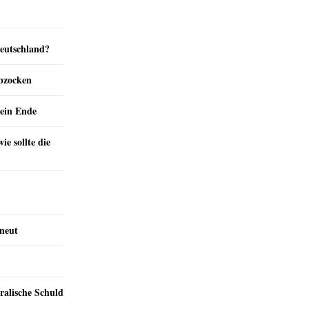
Deutschland?
abzocken
ein Ende
e sollte die
rneut
ralische Schuld