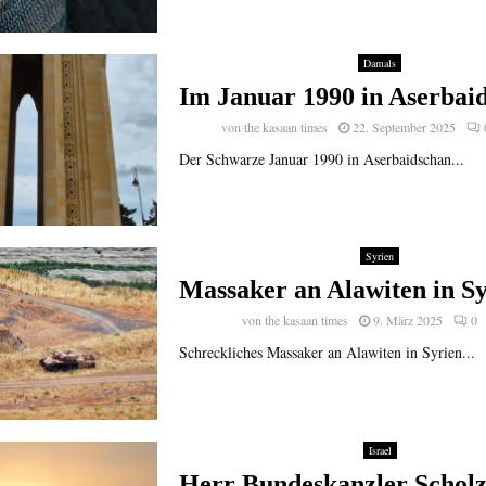
Damals
Im Januar 1990 in Aserbai
von
the kasaan times
22. September 2025
Der Schwarze Januar 1990 in Aserbaidschan...
Syrien
Massaker an Alawiten in S
von
the kasaan times
9. März 2025
0
Schreckliches Massaker an Alawiten in Syrien...
Israel
Herr Bundeskanzler Scholz