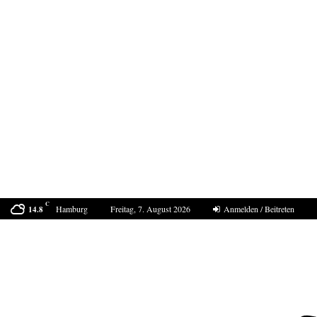
C
Hamburg
Freitag, 7. August 2026
Anmelden / Beitreten
14.8
Der Sommer 2040 in Europa