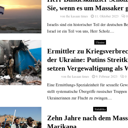
Sie, wenn es um Massaker 
von
the kasaan times
11. Oktober 2023
0
Israelis sind ein historischer Teil der deutschen B
Israel ist ein Teil von uns, Herr Scholz....
Ukraine
Ermittler zu Kriegsverbrec
der Ukraine: Putins Streitk
setzen Vergewaltigung als 
von
the kasaan times
9. Februar 2023
0
Eine Ermittlungs-Spezialeinheit für sexuelle Gew
stellt systematische Übergriffe russischer Truppen
Ukrainerinnen zur Flucht zu zwingen....
Südafrika
Zehn Jahre nach dem Mass
Marikana