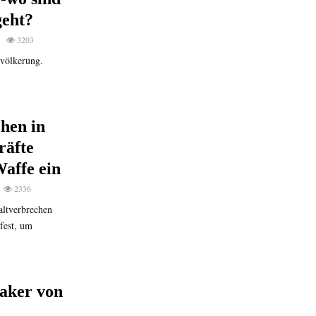
geht?
3203
evölkerung.
hen in
räfte
Waffe ein
2336
altverbrechen
 fest, um
aker von