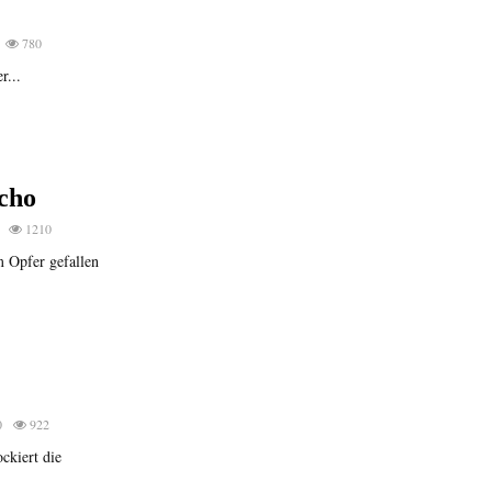
780
r...
ncho
1210
 Opfer gefallen
0
922
ckiert die