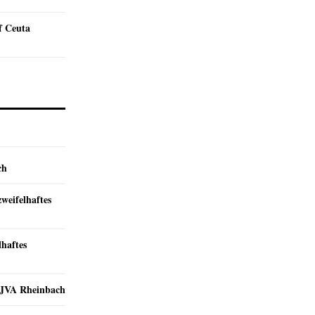
f Ceuta
ch
zweifelhaftes
lhaftes
r JVA Rheinbach