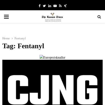
Facebook
Twitter
Linkedin
Youtube
Rss
Xing
PRIMARY
MENU
Home
Fentanyl
Tag: Fentanyl