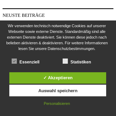
NEUSTE BEITRÄGE
Wir verwenden technisch notwendige Cookies auf unserer
Putin- er blieb immer der kleine KGB-Agent
Webseite sowie externe Dienste. Standardmäßig sind alle
externen Dienste deaktiviert. Sie können diese jedoch nach
Löst Deutschland heute den Artikel 4 der NATO aus?
belieben aktivieren & deaktivieren. Für weitere Informationen
lesen Sie unsere Datenschutzbestimmungen.
Sucht Putin den Casus belli mit Deutschland?
Essenziell
Statistiken
Wie Fake-Profile mit Papageien abzocken
Mordfall Weimar- 40 Jahre und kein Ende
✓ Akzeptieren
Diese Website verwendet Cookies. Durch die weitere Nutzung dieser
Drohne am Leipziger Flughafen- wie sollte die Antwort an Moskau
Auswahl speichern
Website stimmst du der Verwendung von Cookies zu.
ausfallen?
IN ORDNUNG
Personalisieren
Joseph Vacher – ein Monstrum in Menschengestalt