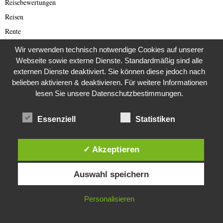
Reisebewertungen
Reisen
Rente
Restaurants
Wir verwenden technisch notwendige Cookies auf unserer
Rezepte
Webseite sowie externe Dienste. Standardmäßig sind alle
externen Dienste deaktiviert. Sie können diese jedoch nach
Romance Scam (Deutsch)
belieben aktivieren & deaktivieren. Für weitere Informationen
Romance Scamming
lesen Sie unsere Datenschutzbestimmungen.
Rote Armee Fraktion
Rund ums Buch
Essenziell
Statistiken
Russland
Saar-Lor-Lux
✓ Akzeptieren
Scammer
Diese Website verwendet Cookies. Durch die weitere Nutzung dieser
Auswahl speichern
Website stimmst du der Verwendung von Cookies zu.
Scammer Alarm
Scammer Ticker
IN ORDNUNG
Personalisieren
Schwerpunktthema Wirecard Skandal
SciFi