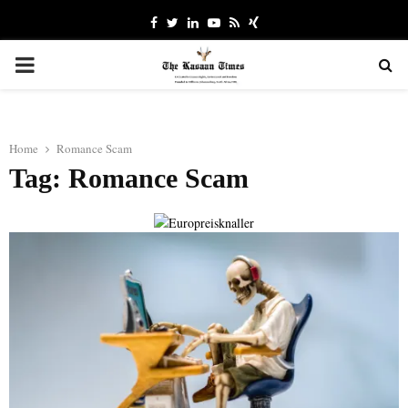
Facebook
Twitter
Linkedin
Youtube
Rss
Xing
PRIMARY
MENU
Home
Romance Scam
Tag: Romance Scam