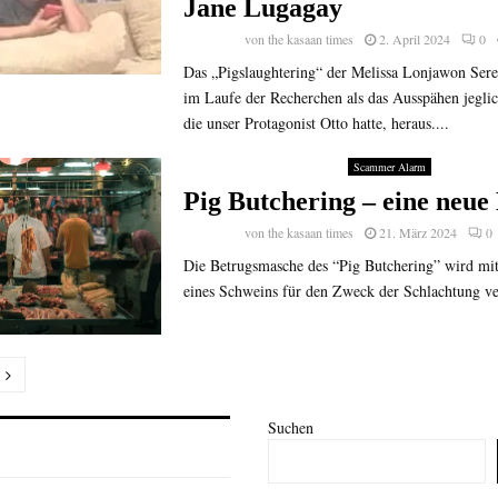
Jane Lugagay
von
the kasaan times
2. April 2024
0
Das „Pigslaughtering“ der Melissa Lonjawon Seren
im Laufe der Recherchen als das Ausspähen jegli
die unser Protagonist Otto hatte, heraus....
Scammer Alarm
Pig Butchering – eine neu
von
the kasaan times
21. März 2024
0
Die Betrugsmasche des “Pig Butchering” wird mi
eines Schweins für den Zweck der Schlachtung ver
nummerierung
Suchen
e