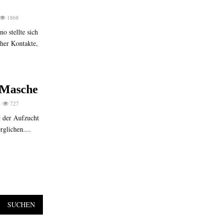
1868
o stellte sich
cher Kontakte,
e Masche
727
t der Aufzucht
glichen....
SUCHEN