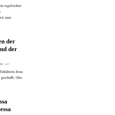
in regelrechter
n
 wir zum
en der
nd der
1467
uhälterin Jessa
geschafft, Otto
ssa
essa