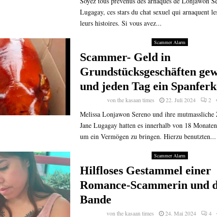
Soyez tous prévenus des arnaques de Lonjawon Se
Lugagay, ces stars du chat sexuel qui arnaquent 
leurs histoires. Si vous avez...
Scammer Alarm
Scammer- Geld in
Grundstücksgeschäften ge
und jeden Tag ein Spanferk
von
the kasaan times
22. Juli 2024
2
Melissa Lonjawon Sereno und ihre mutmassliche Z
Jane Lugagay hatten es innerhalb von 18 Monaten 
um ein Vermögen zu bringen. Hierzu benutzten...
Scammer Alarm
Hilfloses Gestammel einer
Romance-Scammerin und d
Bande
von
the kasaan times
24. Mai 2024
4