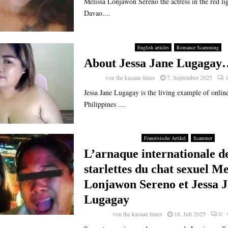
Melissa Lonjawon Sereno the actress in the red ligh
Davao....
English articles
Romance Scamming
About Jessa Jane Lugagay
von
the kasaan times
7. September 2025
Jessa Jane Lugagay is the living example of onlin
Philippines ....
Französische Artikel
Scammer
L’arnaque internationale d
starlettes du chat sexuel Me
Lonjawon Sereno et Jessa 
Lugagay
von
the kasaan times
18. Juli 2025
0