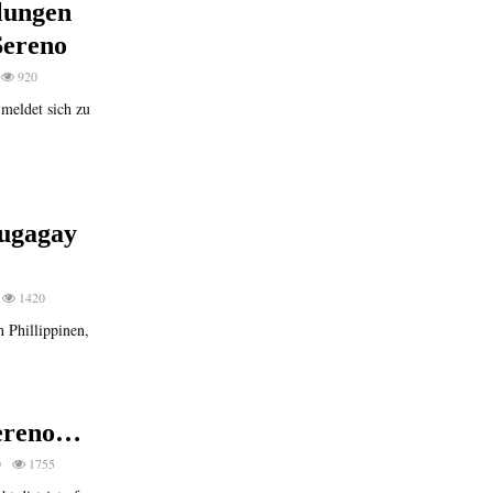
lungen
Sereno
920
meldet sich zu
Lugagay
1420
n Phillippinen,
Sereno…
0
1755