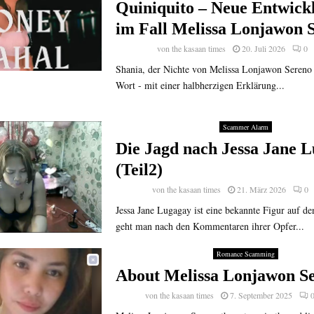
Quiniquito – Neue Entwick
im Fall Melissa Lonjawon 
von
the kasaan times
20. Juli 2026
0
Shania, der Nichte von Melissa Lonjawon Sereno 
Wort - mit einer halbherzigen Erklärung...
Scammer Alarm
Die Jagd nach Jessa Jane 
(Teil2)
von
the kasaan times
21. März 2026
0
Jessa Jane Lugagay ist eine bekannte Figur auf de
geht man nach den Kommentaren ihrer Opfer...
Romance Scamming
About Melissa Lonjawon 
von
the kasaan times
7. September 2025