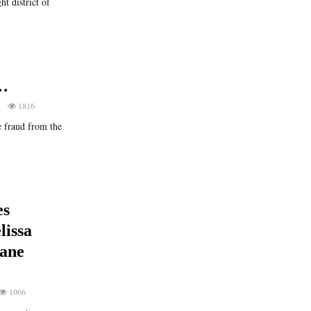
t district of
…
1
1816
e fraud from the
es
lissa
Jane
1066