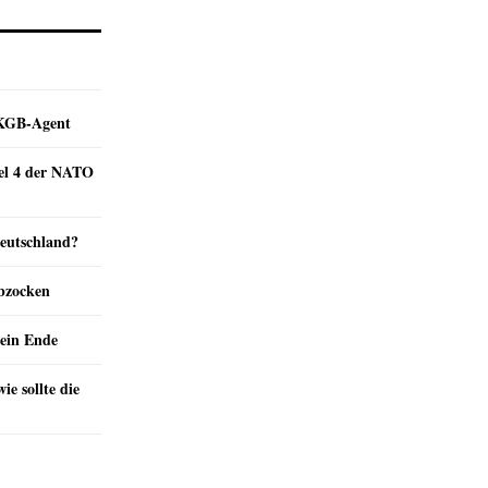
e KGB-Agent
kel 4 der NATO
Deutschland?
abzocken
ein Ende
e sollte die