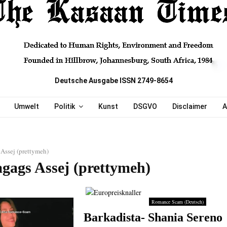
Deutsche Ausgabe ISSN 2749-8654
Umwelt
Politik
Kunst
DSGVO
Disclaimer
A
Assej (prettymeh)
agags Assej (prettymeh)
Romance Scam (Deutsch)
Barkadista- Shania Sereno