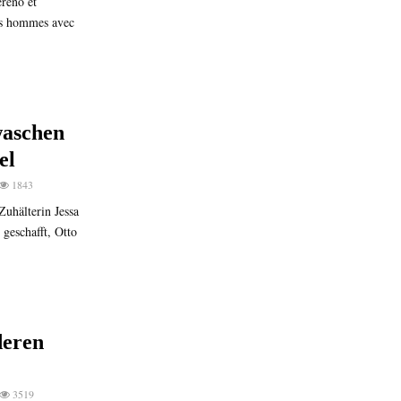
reno et
les hommes avec
waschen
el
1843
uhälterin Jessa
geschafft, Otto
eren
3519