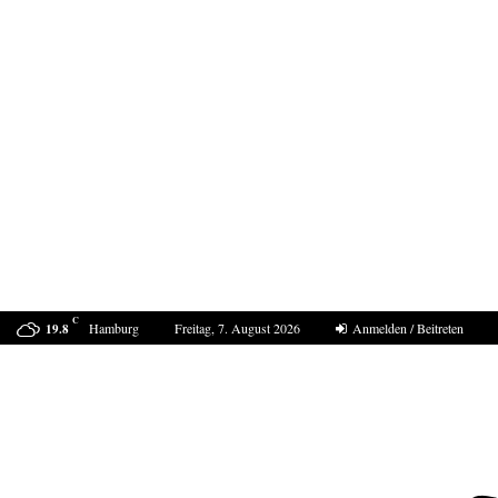
C
Hamburg
Freitag, 7. August 2026
Anmelden / Beitreten
19.8
ProDogRomania e.V. weist die moralische Schuld dem…