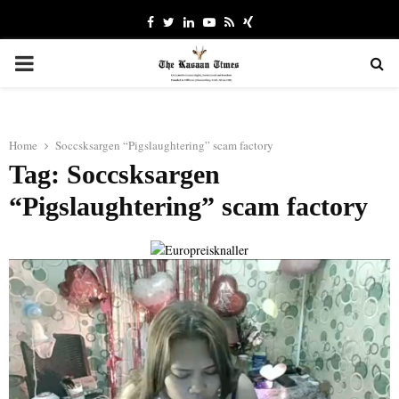
Facebook
Twitter
Linkedin
Youtube
Rss
Xing
PRIMARY
MENU
Home
Soccsksargen “Pigslaughtering” scam factory
Tag: Soccsksargen
“Pigslaughtering” scam factory