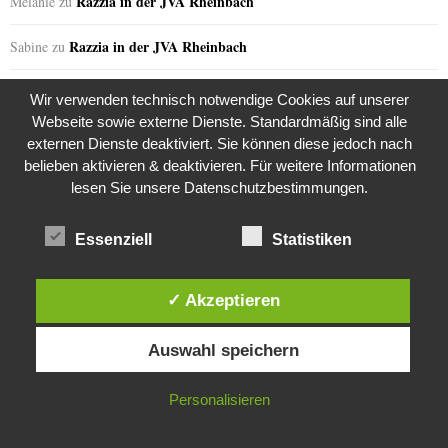
Razzia in der JVA Rheinbach
Melanie
zu
Razzia in der JVA Rheinbach
Sabine
zu
the kasaan times
Riza Kosar’s zweifelhaftes Angebot…
zu
Wir verwenden technisch notwendige Cookies auf unserer
Webseite sowie externe Dienste. Standardmäßig sind alle
the kasaan times
Riza Kosar’s zweifelhaftes Angebot…
zu
externen Dienste deaktiviert. Sie können diese jedoch nach
belieben aktivieren & deaktivieren. Für weitere Informationen
the kasaan times
Riza Kosar’s zweifelhaftes Angebot…
zu
lesen Sie unsere Datenschutzbestimmungen.
the kasaan times
Riza Kosar’s zweifelhaftes Angebot…
zu
Essenziell
Statistiken
the kasaan times
Riza Kosar’s zweifelhaftes Angebot…
zu
✓ Akzeptieren
Diese Website verwendet Cookies. Durch die weitere Nutzung dieser
GERN GELESEN
Auswahl speichern
Website stimmst du der Verwendung von Cookies zu.
IN ORDNUNG
Personalisieren