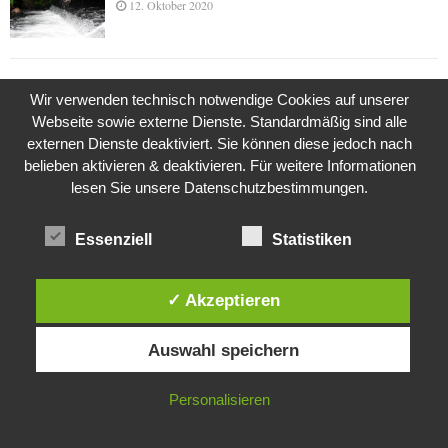
12. Oktober 2020
Die Geschichte der Kubushäuser
Wir verwenden technisch notwendige Cookies auf unserer
9. Juli 2018
Webseite sowie externe Dienste. Standardmäßig sind alle
externen Dienste deaktiviert. Sie können diese jedoch nach
belieben aktivieren & deaktivieren. Für weitere Informationen
lesen Sie unsere Datenschutzbestimmungen.
Was ist denn das? -Mars „SOL 735“ Rover Curiosity
24. November 2015
Essenziell
Statistiken
Die Brexit-Lüge (1/8 Teil)
✓ Akzeptieren
3. November 2019
Diese Website verwendet Cookies. Durch die weitere Nutzung dieser
Auswahl speichern
Website stimmst du der Verwendung von Cookies zu.
IN ORDNUNG
Die Straße radikalisiert jeden Tag ein Stückchen
Personalisieren
mehr
26. Oktober 2015