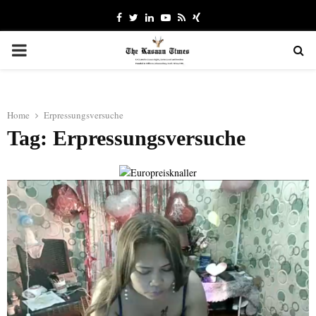
Facebook
Twitter
Linkedin
Youtube
Rss
Xing
PRIMARY
MENU
Home
Erpressungsversuche
Tag: Erpressungsversuche