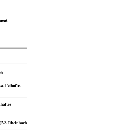
rneut
ch
zweifelhaftes
lhaftes
r JVA Rheinbach