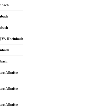
inbach
inbach
nbach
r JVA Rheinbach
inbach
nbach
zweifelhaftes
zweifelhaftes
zweifelhaftes