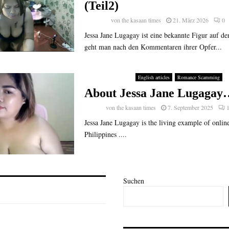
(Teil2)
von
the kasaan times
21. März 2026
0
Jessa Jane Lugagay ist eine bekannte Figur auf de
geht man nach den Kommentaren ihrer Opfer...
English articles
Romance Scamming
About Jessa Jane Lugagay
von
the kasaan times
7. September 2025
Jessa Jane Lugagay is the living example of onlin
Philippines ....
Suchen