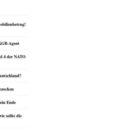
obilienbetrug!
e KGB-Agent
kel 4 der NATO
Deutschland?
abzocken
ein Ende
e sollte die