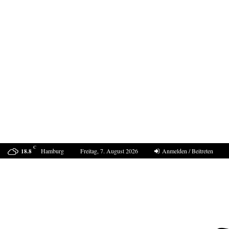
C
Hamburg
Freitag, 7. August 2026
Anmelden / Beitreten
18.8
Bestell-Scam – eine neue Masche