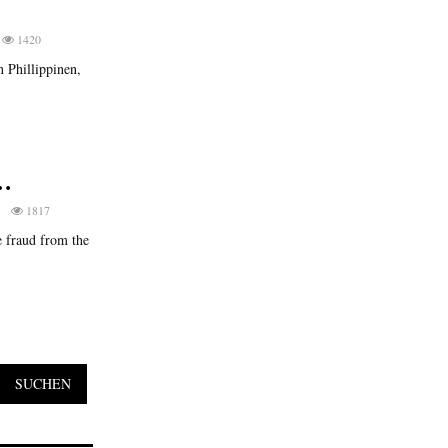
1420
n Phillippinen,
…
1
1817
e fraud from the
SUCHEN