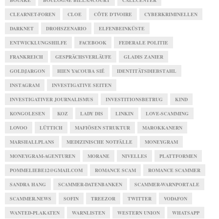
BOUAKÉ
BOULOGNE BILLANCOURT
CALLCENTER
CLEARNET-FOREN
CLOE
CÔTE D’IVOIRE
CYBERKRIMINELLEN
DARKNET
DROHSZENARIO
ELFENBEINKÜSTE
ENTWICKLUNGSHILFE
FACEBOOK
FEDERALE POLITIE
FRANKREICH
GESPRÄCHSVERLÄUFE
GLADIS ZANIER
GOLDJARGON
HIEN YACOUBA SIÉ
IDENTITÄTSDIEBSTAHL
INSTAGRAM
INVESTIGATIVE SEITEN
INVESTIGATIVER JOURNALISMUS
INVESTITIONSBETRUG
KIND
KONGOLESEN
KOZ
LADY DIS
LINKIN
LOVE-SCAMMING
LOVOO
LÜTTICH
MAFIÖSEN STRUKTUR
MAROKKANERN
MARSHALLPLANS
MEDIZINISCHE NOTFÄLLE
MONEYGRAM
MONEYGRAM-AGENTUREN
MORANE
NIVELLES
PLATTFORMEN
POMMELIEBE12@GMAILCOM
ROMANCE SCAM
ROMANCE SCAMMER
SANDRA HANG
SCAMMER-DATENBANKEN
SCAMMER-WARNPORTALE
SCAMMER.NEWS
SOFIN
TREEZOR
TWITTER
VODAFON
WANTED-PLAKATEN
WARNLISTEN
WESTERN UNION
WHATSAPP