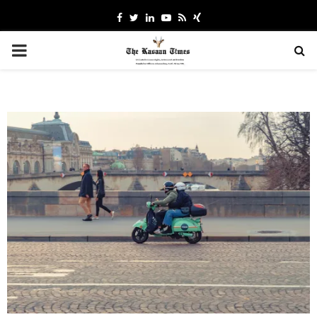
Facebook
Twitter
Linkedin
Youtube
Rss
Xing
PRIMARY
MENU