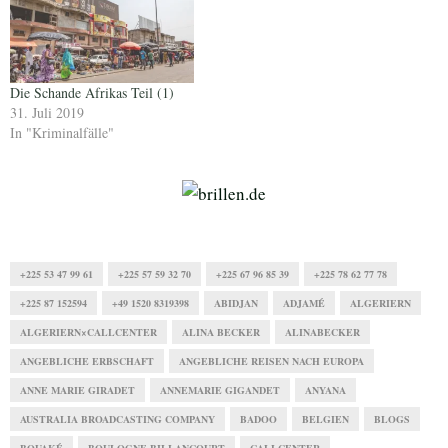
Die Schande Afrikas Teil (1)
31. Juli 2019
In "Kriminalfälle"
+225 53 47 99 61
+225 57 59 32 70
+225 67 96 85 39
+225 78 62 77 78
+225 87 152594
+49 1520 8319398
ABIDJAN
ADJAMÉ
ALGERIERN
ALGERIERN×CALLCENTER
ALINA BECKER
ALINABECKER
ANGEBLICHE ERBSCHAFT
ANGEBLICHE REISEN NACH EUROPA
ANNE MARIE GIRADET
ANNEMARIE GIGANDET
ANYANA
AUSTRALIA BROADCASTING COMPANY
BADOO
BELGIEN
BLOGS