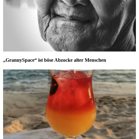
„GrannySpace“ ist böse Abzocke alter Menschen