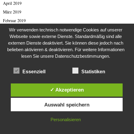
April 2019
März 2019
Februar 2019
Januar 2019
Wir verwenden technisch notwendige Cookies auf unserer
Webseite sowie externe Dienste. Standardmäßig sind alle
Dezember 2018
externen Dienste deaktiviert. Sie können diese jedoch nach
November 2018
belieben aktivieren & deaktivieren. Für weitere Informationen
Oktober 2018
lesen Sie unsere Datenschutzbestimmungen.
September 2018
Essenziell
Statistiken
August 2018
Juli 2018
✓ Akzeptieren
Juni 2018
Mai 2018
Diese Website verwendet Cookies. Durch die weitere Nutzung dieser
Auswahl speichern
Website stimmst du der Verwendung von Cookies zu.
April 2018
März 2018
IN ORDNUNG
Personalisieren
Februar 2018
Januar 2018