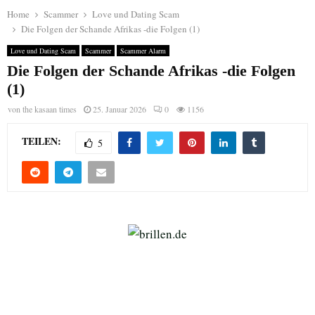
Home
Scammer
Love und Dating Scam
Die Folgen der Schande Afrikas -die Folgen (1)
Love und Dating Scam
Scammer
Scammer Alarm
Die Folgen der Schande Afrikas -die Folgen
(1)
von
the kasaan times
25. Januar 2026
0
1156
TEILEN:
5