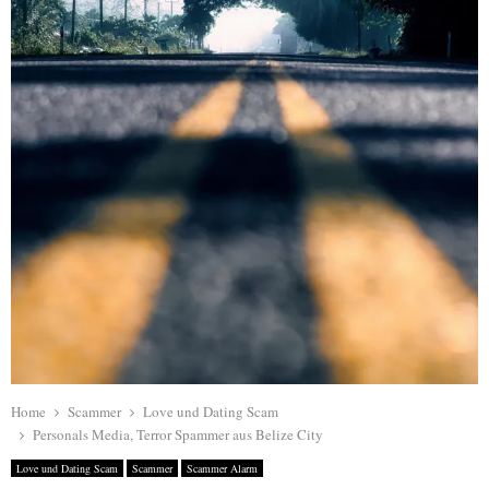
Home
Scammer
Love und Dating Scam
Personals Media, Terror Spammer aus Belize City
Love und Dating Scam
Scammer
Scammer Alarm