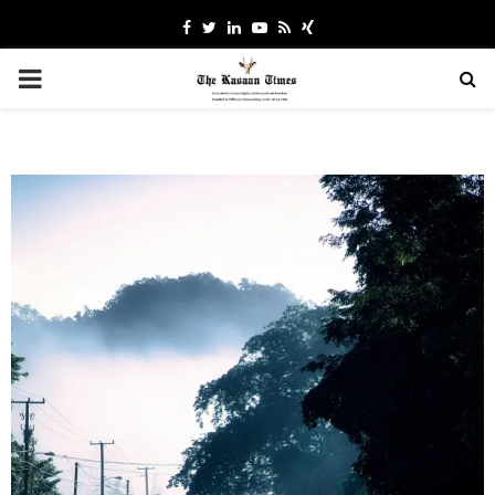
Facebook
Twitter
Linkedin
Youtube
Rss
Xing
PRIMARY
MENU