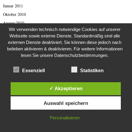
Januar 2011
Oktober 2010
August 2010
Wir verwenden technisch notwendige Cookies auf unserer
Juli 2010
Webseite sowie externe Dienste. Standardmäßig sind alle
Dezember 2009
externen Dienste deaktiviert. Sie können diese jedoch nach
August 2009
belieben aktivieren & deaktivieren. Für weitere Informationen
lesen Sie unsere Datenschutzbestimmungen.
März 2009
September 2001
Essenziell
Statistiken
Oktober 1998
August 1997
✓ Akzeptieren
April 1993
Diese Website verwendet Cookies. Durch die weitere Nutzung dieser
Februar 1993
Auswahl speichern
Website stimmst du der Verwendung von Cookies zu.
September 1989
Juli 1988
IN ORDNUNG
Personalisieren
August 1984