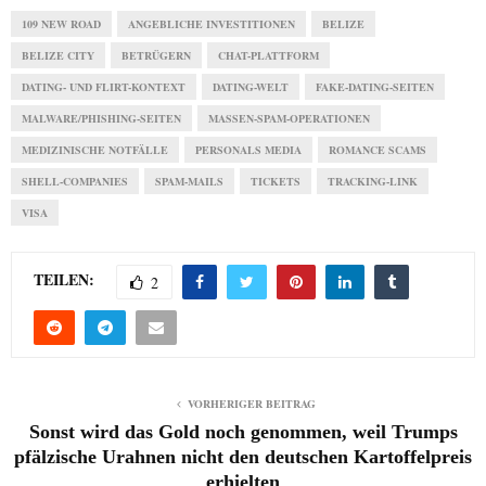
109 NEW ROAD
ANGEBLICHE INVESTITIONEN
BELIZE
BELIZE CITY
BETRÜGERN
CHAT-PLATTFORM
DATING- UND FLIRT-KONTEXT
DATING-WELT
FAKE-DATING-SEITEN
MALWARE/PHISHING-SEITEN
MASSEN-SPAM-OPERATIONEN
MEDIZINISCHE NOTFÄLLE
PERSONALS MEDIA
ROMANCE SCAMS
SHELL-COMPANIES
SPAM-MAILS
TICKETS
TRACKING-LINK
VISA
TEILEN:
2
VORHERIGER BEITRAG
Sonst wird das Gold noch genommen, weil Trumps
pfälzische Urahnen nicht den deutschen Kartoffelpreis
erhielten