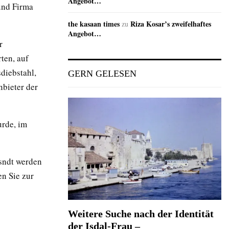
Angebot…
 und Firma
the kasaan times
Riza Kosar’s zweifelhaftes
zu
Angebot…
r
ten, auf
diebstahl,
GERN GELESEN
nbieter der
urde, im
esndt werden
en Sie zur
Weitere Suche nach der Identität
der Isdal-Frau –