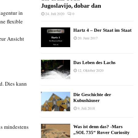
Jugoslavijo, dobar dan
lagentur in
24. Juli 2020
0
ne flexible
Hartz 4 – Der Staat im Staat
zur Ansicht
20. Juni 2017
Das Leben des Lachs
12. Oktober 2020
nd. Dies kann
Die Geschichte der
Kubushäuser
9. Juli 2018
ns mindestens
Was ist denn das? -Mars
„SOL 735“ Rover Curiosity