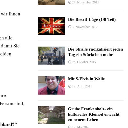
24. November 2015
 wir Ihnen
Die Brexit-Lüge (1/8 Teil)
3. November 2019
n alle
 damit Sie
Die Straße radikalisiert jeden
heiden
Tag ein Stückchen mehr
26. Oktober 2015
Mit S-Elvis in Walle
18. April 2011
hre
Person sind,
Grube Frankenholz- ein
kulturelles Kleinod erwacht
zu neuem Leben
chland?“
17. Mai 2020