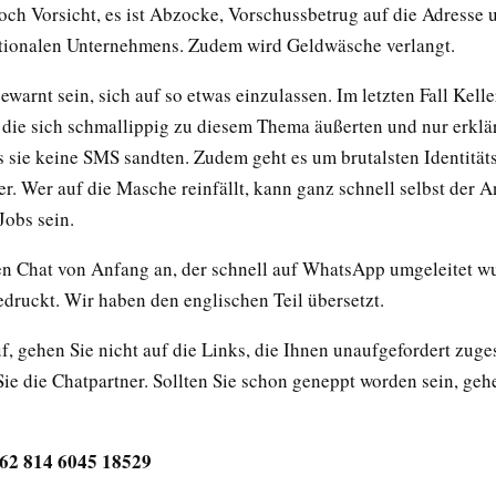
Doch Vorsicht, es ist Abzocke, Vorschussbetrug auf die Adresse
ationalen Unternehmens. Zudem wird Geldwäsche verlangt.
gewarnt sein, sich auf so etwas einzulassen. Im letzten Fall Kelle
 die sich schmallippig zu diesem Thema äußerten und nur erklär
s sie keine SMS sandten. Zudem geht es um brutalsten Identitäts
r. Wer auf die Masche reinfällt, kann ganz schnell selbst der A
Jobs sein.
n Chat von Anfang an, der schnell auf WhatsApp umgeleitet w
edruckt. Wir haben den englischen Teil übersetzt.
uf, gehen Sie nicht auf die Links, die Ihnen unaufgefordert zug
ie die Chatpartner. Sollten Sie schon geneppt worden sein, geh
+62 814 6045 18529