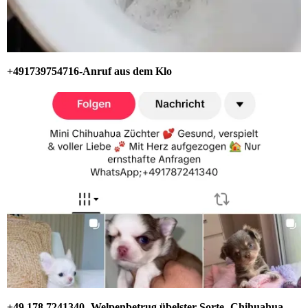
+491739754716-Anruf aus dem Klo
+49 178 7241340 -Welpenbetrug übelster Sorte- Chihuahua