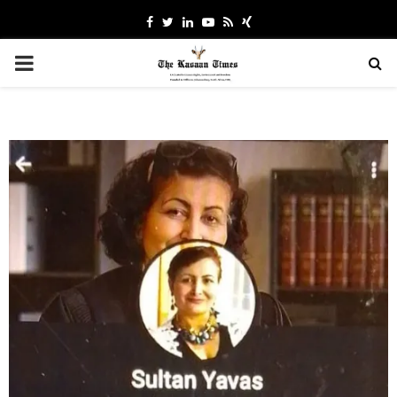
Facebook
Twitter
Linkedin
Youtube
Rss
Xing
PRIMARY
MENU