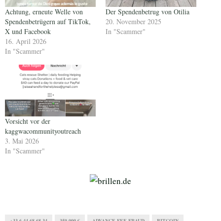
Achtung, erneute Welle von
Der Spendenbetrug von Otilia
Spendenbetrügern auf TikTok,
20. November 2025
X und Facebook
In "Scammer"
16. April 2026
In "Scammer"
Vorsicht vor der
kaggwacommunityoutreach
3. Mai 2026
In "Scammer"
+33 6 44 68 68 34
350.000 €
ADVANCE-FEE-FRAUD
BITCOIN