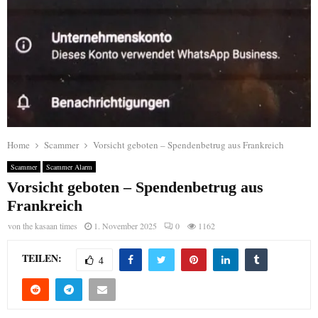
Home
Scammer
Vorsicht geboten – Spendenbetrug aus Frankreich
Scammer
Scammer Alarm
Vorsicht geboten – Spendenbetrug aus
Frankreich
von
the kasaan times
1. November 2025
0
1162
TEILEN:
4