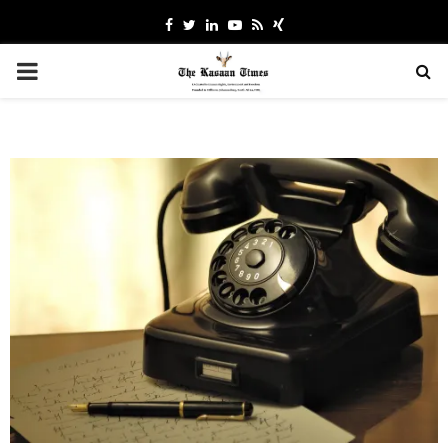
Facebook
Twitter
Linkedin
Youtube
Rss
Xing
PRIMARY
MENU