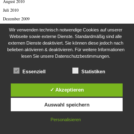
August 2010
Juli 2010
Dezember 2009
August 2009
Wir verwenden technisch notwendige Cookies auf unserer
März 2009
Webseite sowie externe Dienste. Standardmäßig sind alle
externen Dienste deaktiviert. Sie können diese jedoch nach
September 2001
belieben aktivieren & deaktivieren. Für weitere Informationen
Oktober 1998
lesen Sie unsere Datenschutzbestimmungen.
August 1997
April 1993
Essenziell
Statistiken
Februar 1993
September 1989
✓ Akzeptieren
Juli 1988
Diese Website verwendet Cookies. Durch die weitere Nutzung dieser
Auswahl speichern
Website stimmst du der Verwendung von Cookies zu.
August 1984
Februar 1982
IN ORDNUNG
Personalisieren
Dezember 1981
August 1980