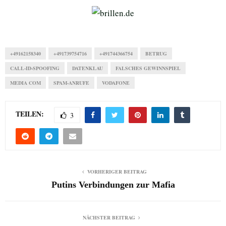
+49162158340
+491739754716
+491744366754
BETRUG
CALL-ID-SPOOFING
DATENKLAU
FALSCHES GEWINNSPIEL
MEDIA COM
SPAM-ANRUFE
VODAFONE
TEILEN:
3
VORHERIGER BEITRAG
Putins Verbindungen zur Mafia
NÄCHSTER BEITRAG