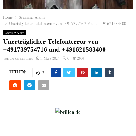
Home
Scammer Alarm
Unerträglicher Telefonterror von +491739754716 und +491621583400
Scammer Alarm
Unerträglicher Telefonterror von
+491739754716 und +491621583400
von
the kasaan times
1. März 2024
0
2003
TEILEN:
3