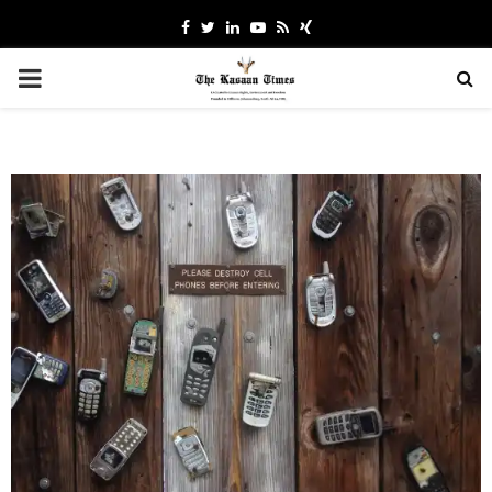
Facebook
Twitter
Linkedin
Youtube
Rss
Xing
PRIMARY
MENU