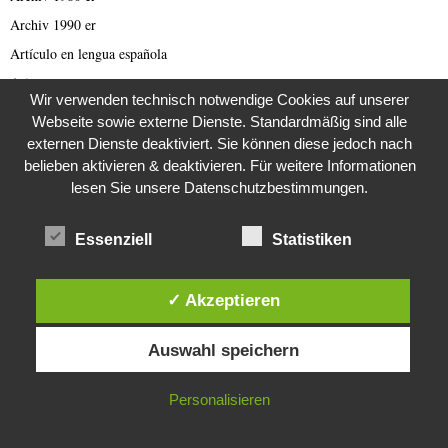
Archiv 1990 er
Artículo en lengua española
Asien
Wir verwenden technisch notwendige Cookies auf unserer
Australien
Webseite sowie externe Dienste. Standardmäßig sind alle
Automobil
externen Dienste deaktiviert. Sie können diese jedoch nach
belieben aktivieren & deaktivieren. Für weitere Informationen
Bild des Tages
lesen Sie unsere Datenschutzbestimmungen.
Blogs
Breaking News
Essenziell
Statistiken
Brexit
Bücher
✓ Akzeptieren
Bundestagswahl 2021
Diese Website verwendet Cookies. Durch die weitere Nutzung dieser
Business
Auswahl speichern
Website stimmst du der Verwendung von Cookies zu.
Business & Wirtschaft
IN ORDNUNG
Personalisieren
Catastrophe Scam
China