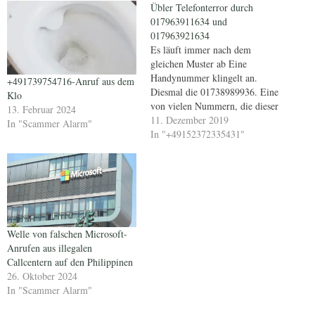
Übler Telefonterror durch
017963911634 und
017963921634
Es läuft immer nach dem
gleichen Muster ab Eine
Handynummer klingelt an.
+491739754716-Anruf aus dem
Diesmal die 01738989936. Eine
Klo
von vielen Nummern, die dieser
13. Februar 2024
Tage anrufen. Man erreicht das
11. Dezember 2019
In "Scammer Alarm"
Telefon nicht, weil man gerade
In "+49152372335431"
beschäftigt ist und wenn dann
dran ist, wird meistens
aufgelegt. Wenn man
zurückruft, heisst es, kein
Anschluss unter dieser…
Welle von falschen Microsoft-
Anrufen aus illegalen
Callcentern auf den Philippinen
26. Oktober 2024
In "Scammer Alarm"