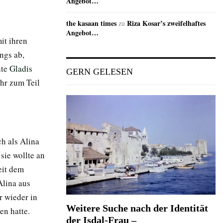
Angebot…
the kasaan times
Riza Kosar’s zweifelhaftes
zu
Angebot…
it ihren
ngs ab,
hte
Gladis
GERN GELESEN
ihr zum Teil
h als Alina
sie wollte an
eit dem
Alina aus
r wieder in
Weitere Suche nach der Identität
ben hatte.
der Isdal-Frau –