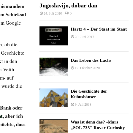
Jugoslavijo, dobar dan
e niemandem
24. Juli 2020
0
 im Schicksal
tem Google
Hartz 4 – Der Staat im Staat
20. Juni 2017
n, ob die
e Geschichte
t in den
Das Leben des Lachs
12. Oktober 2020
h Veith
mm- auf
o wurde die
Die Geschichte der
Kubushäuser
9. Juli 2018
r Bank oder
ht
, aber ich
Was ist denn das? -Mars
öchte, dass
„SOL 735“ Rover Curiosity