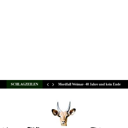
SCHLAGZEILEN
Mordfall Weimar- 40 Jahre und kein Ende