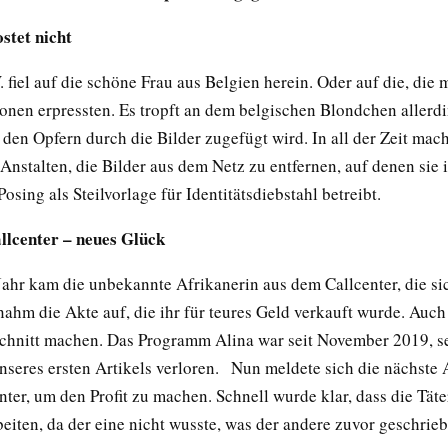
ostet nicht
 fiel auf die schöne Frau aus Belgien herein. Oder auf die, die m
ionen erpressten. Es tropft an dem belgischen Blondchen allerdi
 den Opfern durch die Bilder zugefügt wird. In all der Zeit mac
Anstalten, die Bilder aus dem Netz zu entfernen, auf denen sie 
sing als Steilvorlage für Identitätsdiebstahl betreibt.
llcenter – neues Glück
ahr kam die unbekannte Afrikanerin aus dem Callcenter, die sic
ahm die Akte auf, die ihr für teures Geld verkauft wurde. Auch 
Schnitt machen. Das Programm Alina war seit November 2019, s
nseres ersten Artikels verloren. Nun meldete sich die nächste 
ter, um den Profit zu machen. Schnell wurde klar, dass die Täte
eiten, da der eine nicht wusste, was der andere zuvor geschrie