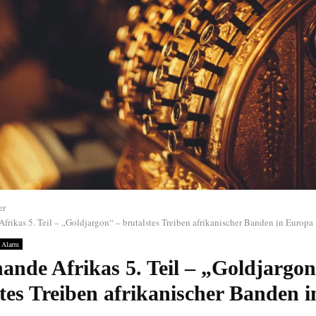
er
frikas 5. Teil – „Goldjargon“ – brutalstes Treiben afrikanischer Banden in Europa
 Alarm
ande Afrikas 5. Teil – „Goldjargon
tes Treiben afrikanischer Banden i