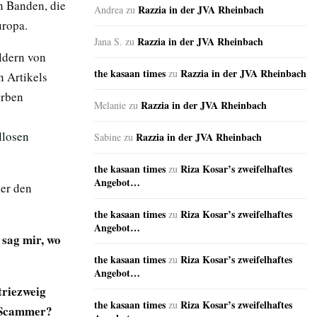
n Banden, die
Razzia in der JVA Rheinbach
Andrea
zu
Europa.
Razzia in der JVA Rheinbach
Jana S.
zu
ildern von
the kasaan times
Razzia in der JVA Rheinbach
zu
n Artikels
orben
Razzia in der JVA Rheinbach
Melanie
zu
llosen
Razzia in der JVA Rheinbach
Sabine
zu
the kasaan times
Riza Kosar’s zweifelhaftes
zu
Angebot…
er den
the kasaan times
Riza Kosar’s zweifelhaftes
zu
Angebot…
 sag mir, wo
the kasaan times
Riza Kosar’s zweifelhaftes
zu
Angebot…
triezweig
the kasaan times
Riza Kosar’s zweifelhaftes
zu
ce Scammer?