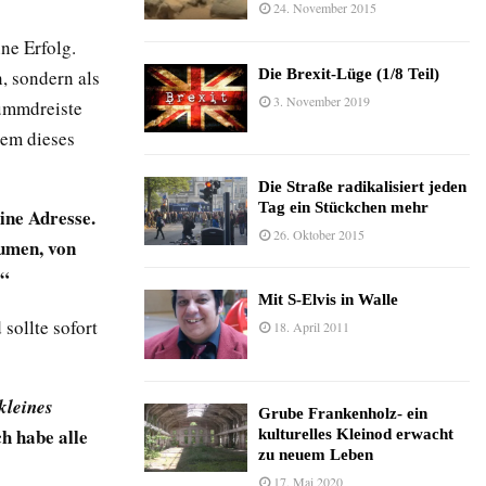
24. November 2015
ne Erfolg.
Die Brexit-Lüge (1/8 Teil)
, sondern als
3. November 2019
dummdreiste
dem dieses
Die Straße radikalisiert jeden
Tag ein Stückchen mehr
eine Adresse.
26. Oktober 2015
lumen, von
.“
Mit S-Elvis in Walle
sollte sofort
18. April 2011
kleines
Grube Frankenholz- ein
ch habe alle
kulturelles Kleinod erwacht
zu neuem Leben
17. Mai 2020