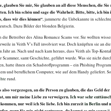
, glauben Sie mir, Sie glauben an all diese Menschen, die Si
en. Ich bin schön und sage die Wahrheit. Bitte, bitte, ich bin
, dass wir dies können“
, jammerte die Unbekannte in schlech
eutsch. Dazu Bilder der blonden Belgierin.
n die Betreiber des Alina Romance Scams vor. Sie wollten wisse
erweile in Veith V’s Fall involviert war. Doch knüpften sie an di
m Jahr an. Nach und nach kam heraus, dass Veith als Top-Kontak
r Scammer, samt Geschichte, geführt wurde. Was sie nicht durc
ten, hatte ihnen ein Schadstoffprogramm – ein Phishing Progra
atem und beruflichem Computer, wie auf dem Handy geliefert. S
chte
rund.
s also vorgezogen, an die Person zu glauben, die das Geld de
hat, um mir meine Liebe zu verweigern.
Ich war sehr enttäusc
kommen, nur weil ich Sie liebe. Ich bin zurzeit
in Berlin
und m
aufen, wenn Sie mir nicht vertrauen, du kannst es mir sagen.“