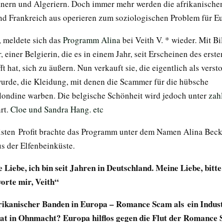
ern und Algeriern. Doch immer mehr werden die afrikanische
und Frankreich aus operieren zum soziologischen Problem für 
, meldete sich das
Programm Alina
bei Veith V. * wieder. Mit B
r
, einer Belgierin, die es in einem Jahr, seit Erscheinen des erste
ft hat, sich zu äußern. Nun verkauft sie, die eigentlich als verst
wurde, die Kleidung, mit denen die Scammer für die hübsche
londine warben. Die belgische Schönheit wird jedoch unter
zah
rt.
Cloe und Sandra Hang. etc
sten Profit brachte das Programm unter dem Namen Alina Beck
us der Elfenbeinküste.
 Liebe, ich bin seit Jahren in Deutschland. Meine Liebe, bitte
worte mir, Veith“
rikanischer Banden in Europa – Romance Scam als ein Indus
aat in Ohnmacht? Europa hilflos gegen die Flut der Roman