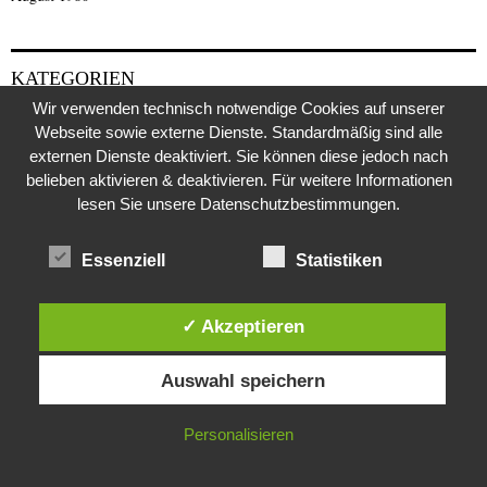
KATEGORIEN
Wir verwenden technisch notwendige Cookies auf unserer
Webseite sowie externe Dienste. Standardmäßig sind alle
1970erJahre
externen Dienste deaktiviert. Sie können diese jedoch nach
2000er Jahre
belieben aktivieren & deaktivieren. Für weitere Informationen
419 er Scam (deutsch)
lesen Sie unsere Datenschutzbestimmungen.
419 Scam (English)
Essenziell
Statistiken
Afghanistan
Afrika
✓ Akzeptieren
Allgemeine Nachrichten
Animal Scam
Diese Website verwendet Cookies. Durch die weitere Nutzung dieser
Auswahl speichern
Website stimmst du der Verwendung von Cookies zu.
Antarktis
Arabischer Frühling
IN ORDNUNG
Personalisieren
Archäologie
Architektur