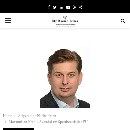
Facebook
Twitter
Linkedin
Youtube
Rss
Xing
PRIMARY
MENU
Home
Allgemeine Nachrichten
Maximilian Krah – Skandal im Sperrbezirk der EU