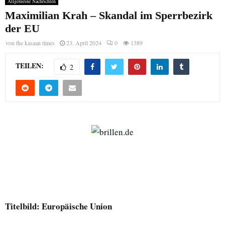
Allgemeine Nachrichten
Maximilian Krah – Skandal im Sperrbezirk
der EU
von
the kasaan times
23. April 2024
0
1389
TEILEN:
2
Titelbild: Europäische Union