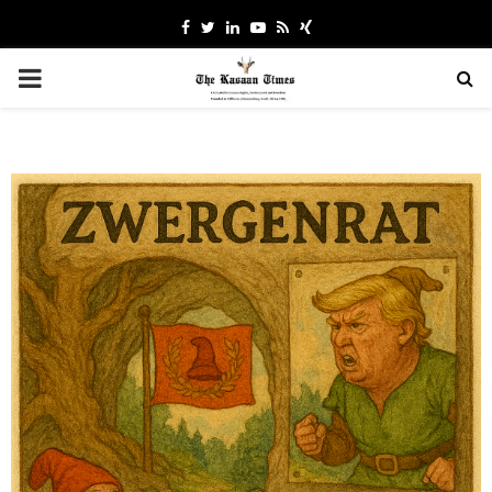
Facebook
Twitter
Linkedin
Youtube
Rss
Xing
PRIMARY
MENU