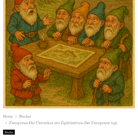
Home
Bücher
Zwergistan-Die Chroniken der Zipfelmützen-Der Zwergenrat tagt
Bücher