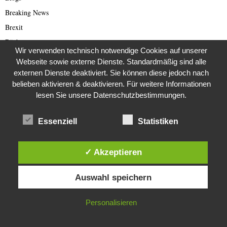
Breaking News
Brexit
Bücher
Wir verwenden technisch notwendige Cookies auf unserer
Bundestagswahl 2021
Webseite sowie externe Dienste. Standardmäßig sind alle
Business
externen Dienste deaktiviert. Sie können diese jedoch nach
belieben aktivieren & deaktivieren. Für weitere Informationen
Business & Wirtschaft
lesen Sie unsere Datenschutzbestimmungen.
Catastrophe Scam
China
Essenziell
Statistiken
China Presse
Cold Case
✓ Akzeptieren
Cold Case
Diese Website verwendet Cookies. Durch die weitere Nutzung dieser
Corona Kriminelle
Auswahl speichern
Website stimmst du der Verwendung von Cookies zu.
Covid-19
IN ORDNUNG
Personalisieren
Damals
Darknet Reporter