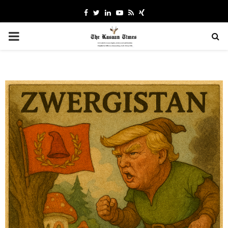
Facebook
Twitter
Linkedin
Youtube
Rss
Xing
PRIMARY
MENU