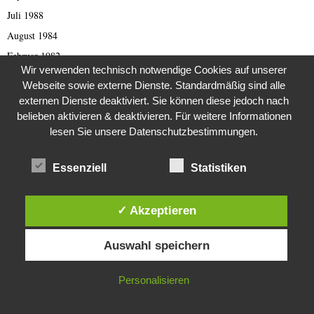
Juli 1988
August 1984
Februar 1982
Wir verwenden technisch notwendige Cookies auf unserer
Dezember 1981
Webseite sowie externe Dienste. Standardmäßig sind alle
August 1980
externen Dienste deaktiviert. Sie können diese jedoch nach
belieben aktivieren & deaktivieren. Für weitere Informationen
lesen Sie unsere Datenschutzbestimmungen.
KATEGORIEN
Essenziell
Statistiken
1970erJahre
2000er Jahre
✓ Akzeptieren
419 er Scam (deutsch)
Diese Website verwendet Cookies. Durch die weitere Nutzung dieser
Auswahl speichern
Website stimmst du der Verwendung von Cookies zu.
419 Scam (English)
Afghanistan
IN ORDNUNG
Personalisieren
Afrika
Allgemeine Nachrichten