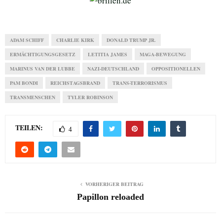
ADAM SCHIFF
CHARLIE KIRK
DONALD TRUMP JR.
ERMÄCHTIGUNGSGESETZ
LETITIA JAMES
MAGA-BEWEGUNG
MARINUS VAN DER LUBBE
NAZI-DEUTSCHLAND
OPPOSITIONELLEN
PAM BONDI
REICHSTAGSBRAND
TRANS-TERRORISMUS
TRANSMENSCHEN
TYLER ROBINSON
TEILEN:
4
VORHERIGER BEITRAG
Papillon reloaded