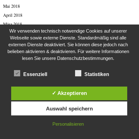
Mai 2018
April 2018
März 2018
Wir verwenden technisch notwendige Cookies auf unserer
Februar 2018
Webseite sowie externe Dienste. Standardmäßig sind alle
Januar 2018
externen Dienste deaktiviert. Sie können diese jedoch nach
Dezember 2017
belieben aktivieren & deaktivieren. Für weitere Informationen
lesen Sie unsere Datenschutzbestimmungen.
November 2017
Oktober 2017
Essenziell
Statistiken
September 2017
August 2017
✓ Akzeptieren
Juli 2017
Diese Website verwendet Cookies. Durch die weitere Nutzung dieser
Juni 2017
Auswahl speichern
Website stimmst du der Verwendung von Cookies zu.
Mai 2017
April 2017
IN ORDNUNG
Personalisieren
März 2017