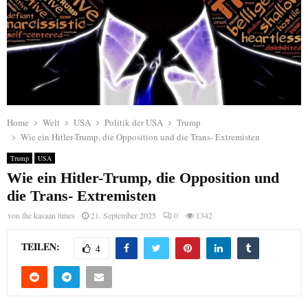
Home
Welt
USA
Politik der USA
Trump
Wie ein Hitler-Trump, die Opposition und die Trans- Extremisten
Trump
USA
Wie ein Hitler-Trump, die Opposition und
die Trans- Extremisten
von
the kasaan times
21. September 2025
0
1342
TEILEN:
4