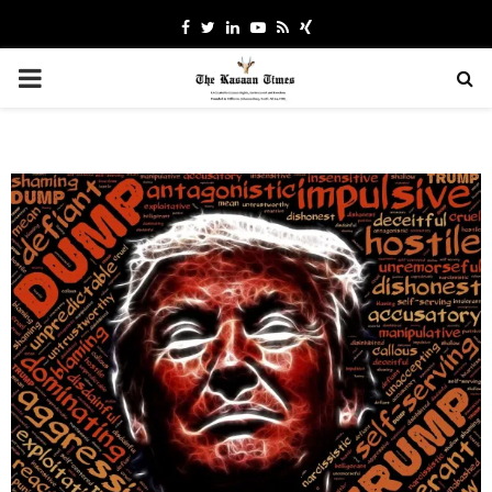
Facebook
Twitter
Linkedin
Youtube
Rss
Xing
PRIMARY
MENU