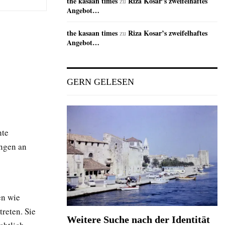
the kasaan times
Riza Kosar’s zweifelhaftes
zu
Angebot…
the kasaan times
Riza Kosar’s zweifelhaftes
zu
Angebot…
GERN GELESEN
hte
ngen an
en wie
reten. Sie
Weitere Suche nach der Identität