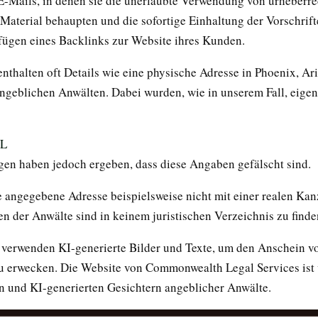
E-Mails, in denen sie die unerlaubte Verwendung von urheberre
Material behaupten und die sofortige Einhaltung der Vorschrifte
fügen eines Backlinks zur Website ihres Kunden.
enthalten oft Details wie eine physische Adresse in Phoenix, Ar
geblichen Anwälten. Dabei wurden, wie in unserem Fall, eigen
en haben jedoch ergeben, dass diese Angaben gefälscht sind.
e angegebene Adresse beispielsweise nicht mit einer realen Kanz
n der Anwälte sind in keinem juristischen Verzeichnis zu finde
 verwenden KI-generierte Bilder und Texte, um den Anschein v
zu erwecken. Die Website von Commonwealth Legal Services ist 
n und KI-generierten Gesichtern angeblicher Anwälte.