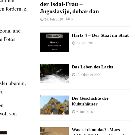
chtlich
der Isdal-Frau –
n fordern, z.
Jugoslavijo, dobar dan
24. Juli 2020
0
izona, und
Hartz 4 – Der Staat im Staat
e Fotos
20. Juni 2017
Das Leben des Lachs
12. Oktober 2020
lei überein,
n.
Die Geschichte der
Kubushäuser
on
9. Juli 2018
voll von
Was ist denn das? -Mars