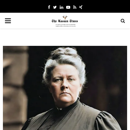
Facebook
Twitter
Linkedin
Youtube
Rss
Xing
PRIMARY
MENU