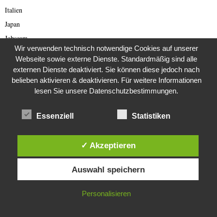
Italien
Japan
Jobscam
Wir verwenden technisch notwendige Cookies auf unserer
Juke Box
Webseite sowie externe Dienste. Standardmäßig sind alle
Justiz
externen Dienste deaktiviert. Sie können diese jedoch nach
Kanaren
belieben aktivieren & deaktivieren. Für weitere Informationen
lesen Sie unsere Datenschutzbestimmungen.
Kap
Kinder
Essenziell
Statistiken
Kongo
Königreich Deutschland
✓ Akzeptieren
Kriminalfälle
Diese Website verwendet Cookies. Durch die weitere Nutzung dieser
Kriminalgeschichte
Auswahl speichern
Website stimmst du der Verwendung von Cookies zu.
Kriminalität
Kunst
IN ORDNUNG
Personalisieren
Kurioses