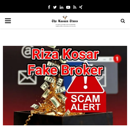
Facebook
Twitter
Linkedin
Youtube
Rss
Xing
PRIMARY
MENU