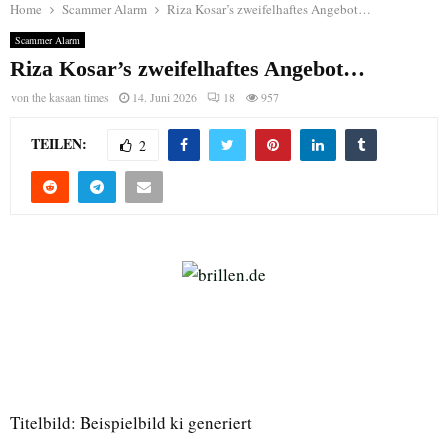
Home
Scammer Alarm
Riza Kosar’s zweifelhaftes Angebot…
Scammer Alarm
Riza Kosar’s zweifelhaftes Angebot…
von
the kasaan times
14. Juni 2026
18
957
TEILEN:
2
Titelbild: Beispielbild ki generiert