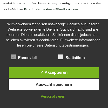
kontaktieren, wenn Sie Finanzierung benötigen; Sie erreichen ihn
per E-Mail an
RizaFund-investment@outlook.com
the kasaan times
ANTWORTEN
Wir verwenden technisch notwendige Cookies auf unserer
9. Juli 2026 at 16:24
Webseite sowie externe Dienste. Standardmäßig sind alle
externen Dienste deaktiviert. Sie können diese jedoch nach
Interessant ist, dass der angebliche Riza Kosar in der Côte
belieben aktivieren & deaktivieren. Für weitere Informationen
d’Ivoire sitzt, dummerhaftige Schreiberlinge, die versucht haben,
lesen Sie unsere Datenschutzbestimmungen.
einen Leserbrief zu veröffentlichen, auch, und haben eine IP aus
Düsseldorf.Wir reichen die IP-Adressen an die Behörden weiter.
Essenziell
Statistiken
Thomas Bath
ANTWORTEN
✓ Akzeptieren
9. Juli 2026 at 15:25
Diese Website verwendet Cookies. Durch die weitere Nutzung dieser
Thomas Bath, ich bestätige, dass ich Online-Finanzierung von 12
Auswahl speichern
Website stimmst du der Verwendung von Cookies zu.
Milliarden Euro von der Privatbank HSBC Deutschland, durch einen
IN ORDNUNG
Schweizer Finanzmittler, für den Bau eines Wohnimmobilien,
Personalisieren
gemäß den vereinbarten Anweisungen und Bedingungen erhalten