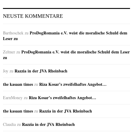
NEUSTE KOMMENTARE
ProDogRomania e.V. weist die moralische Schuld dem
Barthoschek
zu
Leser zu
ProDogRomania e.V. weist die moralische Schuld dem Leser
Zeltner
zu
zu
Razzia in der JVA Rheinbach
Joy
zu
the kasaan times
Riza Kosar’s zweifelhaftes Angebot…
zu
Riza Kosar’s zweifelhaftes Angebot…
EarnMoney
zu
the kasaan times
Razzia in der JVA Rheinbach
zu
Razzia in der JVA Rheinbach
Claudia
zu