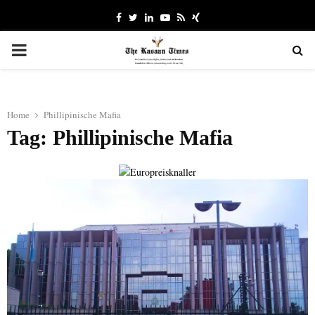
Facebook
Twitter
Linkedin
Youtube
Rss
Xing
PRIMARY
MENU
Home
Phillipinische Mafia
Tag: Phillipinische Mafia