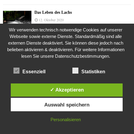
Das Leben des Lachs
12. Oktober 2020
Wir verwenden technisch notwendige Cookies auf unserer
Webseite sowie externe Dienste. Standardmäßig sind alle
externen Dienste deaktiviert. Sie können diese jedoch nach
Die Geschichte der Kubushäuser
belieben aktivieren & deaktivieren. Für weitere Informationen
9. Juli 2018
lesen Sie unsere Datenschutzbestimmungen.
Essenziell
Statistiken
Was ist denn das? -Mars „SOL 735“ Rover Curiosity
24. November 2015
✓ Akzeptieren
Diese Website verwendet Cookies. Durch die weitere Nutzung dieser
Auswahl speichern
Website stimmst du der Verwendung von Cookies zu.
Die Brexit-Lüge (1/8 Teil)
3. November 2019
IN ORDNUNG
Personalisieren