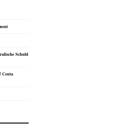
rneut
ralische Schuld
f Ceuta