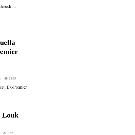
Besuch in
uella
remier
0
1143
uert, Ex-Premier
i Louk
1203