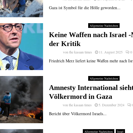
Gaza ist Symbol für die Hölle geworden...
Allgemeine Nachrichten
Keine Waffen nach Israel -
der Kritik
von
the kasaan times
11. August 2025
0
Friedrich Merz liefert keine Waffen mehr nach Isra
Allgemeine Nachrichten
Amnesty International sieh
Völkermord in Gaza
von
the kasaan times
5. Dezember 2024
Bericht über Völkermord Israels...
Allgemeine Nachrichten
Israel