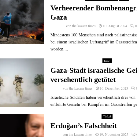
Verheerender Bombenangri
Gaza
von
the kasaan times
10. August 2024
0
Mindestens 100 Menschen sind nach palästinensi
bei einem israelischen Luftangriff im Gazastreifen
worden....
Israel
Gaza-Stadt israaelische Gei
versehentlich getötet
von
the kasaan times
16. Dezember 2023
Israelische Soldaten haben versehentlich drei vo
entführte Geiseln bei Kämpfen im Gazastreifen get
Türkei
Erdoğan’s Falschheit
von
the kasaan times
19. November 2023