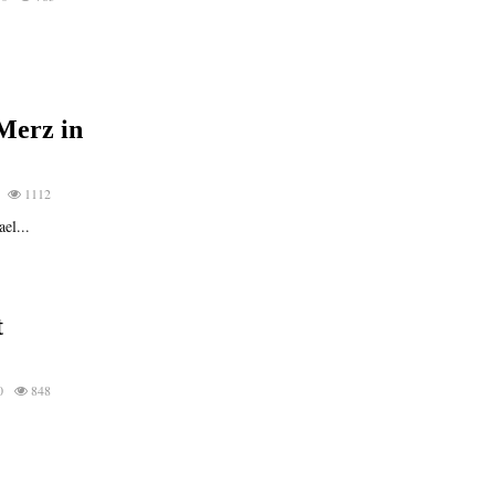
Merz in
1112
el...
t
0
848