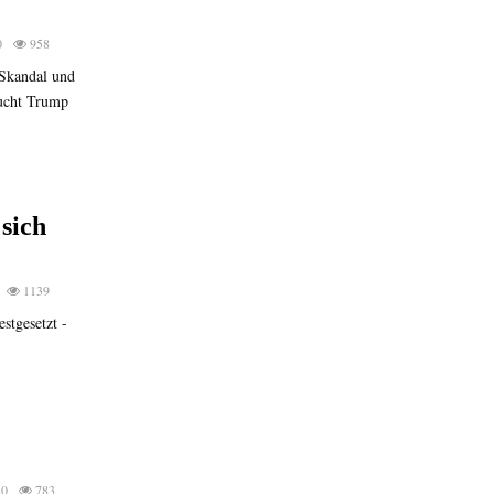
0
958
Skandal und
sucht Trump
sich
1139
stgesetzt -
0
783