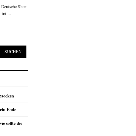
e Deutsche Shani
tot....
SUCHEN
abzocken
ein Ende
e sollte die