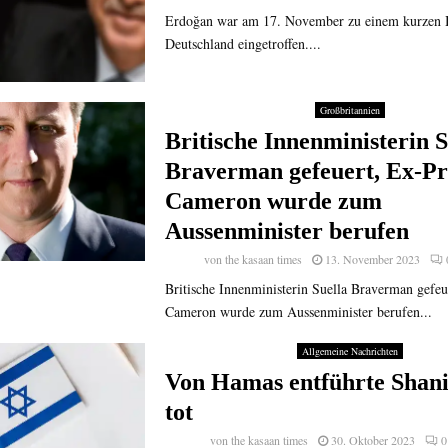
Erdoğan war am 17. November zu einem kurzen 
Deutschland eingetroffen....
Großbritannien
Britische Innenministerin S
Braverman gefeuert, Ex-P
Cameron wurde zum
Aussenminister berufen
von
the kasaan times
13. November 2023
Britische Innenministerin Suella Braverman gefe
Cameron wurde zum Aussenminister berufen...
Allgemeine Nachrichten
Von Hamas entführte Shan
tot
von
the kasaan times
30. Oktober 2023
0