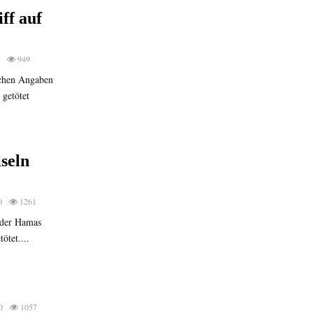
ff auf
949
schen Angaben
 getötet
seln
0
1261
n der Hamas
ötet....
0
1057