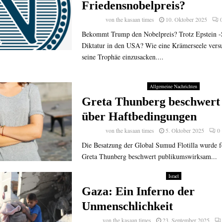
Friedensnobelpreis?
von
the kasaan times
10. Oktober 2025
Bekommt Trump den Nobelpreis? Trotz Epstein -
Diktatur in den USA? Wie eine Krämerseele ver
seine Trophäe einzusacken....
Allgemeine Nachrichten
Greta Thunberg beschwert 
über Haftbedingungen
von
the kasaan times
5. Oktober 2025
0
Die Besatzung der Global Sumud Flotilla wurde fe
Greta Thunberg beschwert publikumswirksam...
Israel
Gaza: Ein Inferno der
Unmenschlichkeit
von
the kasaan times
23. September 2025