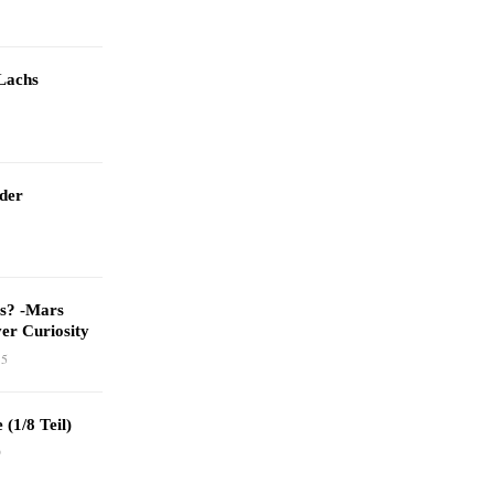
Lachs
 der
as? -Mars
er Curiosity
15
 (1/8 Teil)
9