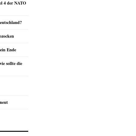
kel 4 der NATO
Deutschland?
abzocken
ein Ende
e sollte die
rneut